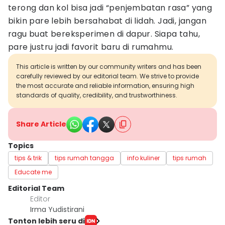
terong dan kol bisa jadi “penjembatan rasa” yang
bikin pare lebih bersahabat di lidah. Jadi, jangan
ragu buat bereksperimen di dapur. Siapa tahu,
pare justru jadi favorit baru di rumahmu.
This article is written by our community writers and has been
carefully reviewed by our editorial team. We strive to provide
the most accurate and reliable information, ensuring high
standards of quality, credibility, and trustworthiness.
Share Article
Topics
tips & trik
tips rumah tangga
info kuliner
tips rumah
Educate me
Editorial Team
Editor
Irma Yudistirani
Tonton lebih seru di