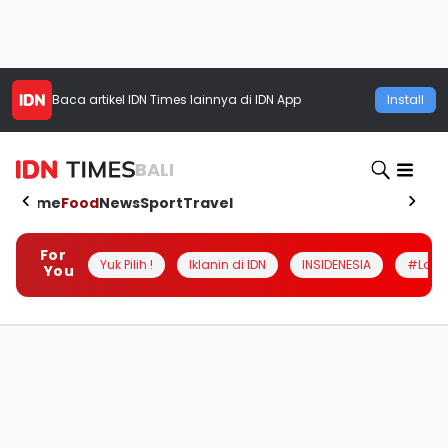
Baca artikel
IDN Times
lainnya di IDN App
Install
BALI
Home
Food
News
Sport
Travel
For
Yuk Pilih !
Iklanin di IDN
INSIDENESIA
#Loka
You