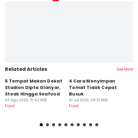
Related Articles
See More
5 Tempat Makan Dekat
4 Cara Menyimpan
4
Stadion Dipta Gianyar,
Tomat Tidak Cepat
S
Steak Hingga Seafood
Busuk
31
Fo
03 Agu 2026, 15:42 WIB
31 Jul 2026, 09:31 WIB
Food
Food