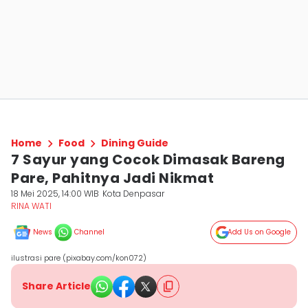
Home
Food
Dining Guide
7 Sayur yang Cocok Dimasak Bareng
Pare, Pahitnya Jadi Nikmat
18 Mei 2025, 14:00 WIB
Kota Denpasar
RINA WATI
News
Channel
Add Us on Google
ilustrasi pare (pixabay.com/kon072)
Share Article