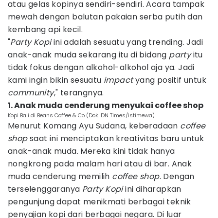
atau gelas kopinya sendiri-sendiri. Acara tampak
mewah dengan balutan pakaian serba putih dan
kembang api kecil.
"
Party
Kopi
ini adalah sesuatu yang trending. Jadi
anak-anak muda sekarang itu di bidang
party
itu
tidak fokus dengan alkohol-alkohol aja ya. Jadi
kami ingin bikin sesuatu
impact
yang positif untuk
community
," terangnya.
1. Anak muda cenderung menyukai coffee shop
Kopi Bali di Beans Coffee & Co (Dok.IDN Times/istimewa)
Menurut Komang Ayu Sudana, keberadaan
coffee
shop
saat ini menciptakan kreativitas baru untuk
anak-anak muda. Mereka kini tidak hanya
nongkrong pada malam hari atau di bar. Anak
muda cenderung memilih
coffee
shop
. Dengan
terselenggaranya
Party Kopi
ini diharapkan
pengunjung dapat menikmati berbagai teknik
penyajian kopi dari berbagai negara. Di luar