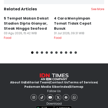
Related Articles
See More
5 Tempat Makan Dekat
4 Cara Menyimpan
4
Stadion Dipta Gianyar,
Tomat Tidak Cepat
S
Steak Hingga Seafood
Busuk
31
Fo
03 Agu 2026, 15:42 WIB
31 Jul 2026, 09:31 WIB
Food
Food
About Us
Editorial Team
Contact Us
Terms of Services
Pedoman Media Siber
Index
Sitemap
Follow Us
Download