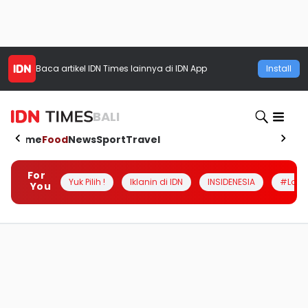
Baca artikel
IDN Times
lainnya di IDN App
Install
BALI
Home
Food
News
Sport
Travel
For
Yuk Pilih !
Iklanin di IDN
INSIDENESIA
#Loka
You