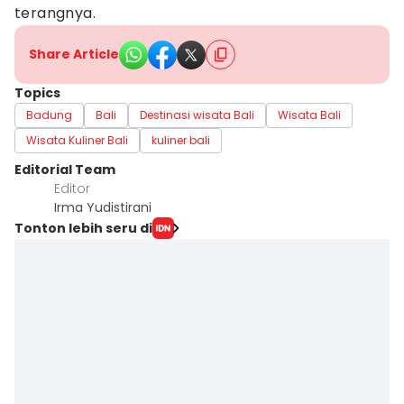
terangnya.
Share Article
Topics
Badung
Bali
Destinasi wisata Bali
Wisata Bali
Wisata Kuliner Bali
kuliner bali
Editorial Team
Editor
Irma Yudistirani
Tonton lebih seru di