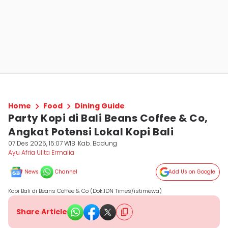
Home
Food
Dining Guide
Party Kopi di Bali Beans Coffee & Co,
Angkat Potensi Lokal Kopi Bali
07 Des 2025, 15:07 WIB
Kab. Badung
Ayu Afria Ulita Ermalia
News
Channel
Add Us on Google
Kopi Bali di Beans Coffee & Co (Dok.IDN Times/istimewa)
Share Article