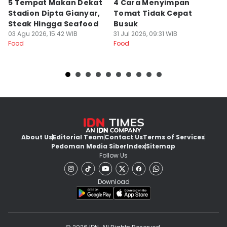
5 Tempat Makan Dekat
4 Cara Menyimpan
4
Stadion Dipta Gianyar,
Tomat Tidak Cepat
S
Steak Hingga Seafood
Busuk
31
Fo
03 Agu 2026, 15:42 WIB
31 Jul 2026, 09:31 WIB
Food
Food
About Us
Editorial Team
Contact Us
Terms of Services
Pedoman Media Siber
Index
Sitemap
Follow Us
Download