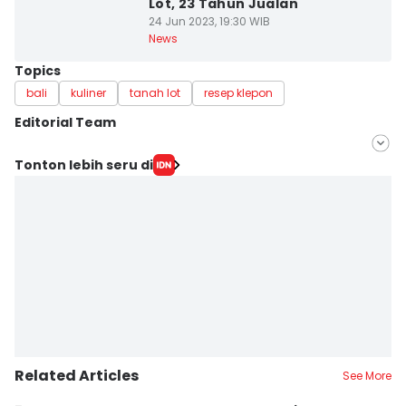
Lot, 23 Tahun Jualan
24 Jun 2023, 19:30 WIB
News
Topics
bali
kuliner
tanah lot
resep klepon
Editorial Team
Editor
Tonton lebih seru di
Ni Ketut Wira Sanjiwani
Editor
Silfa Humairah Utami
Related Articles
See More