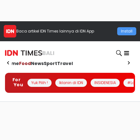
Baca artikel
IDN Times
lainnya di IDN App
Install
BALI
Home
Food
News
Sport
Travel
For
Yuk Pilih !
Iklanin di IDN
INSIDENESIA
#Loka
You