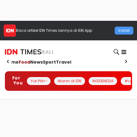
Baca artikel
IDN Times
lainnya di IDN App
Install
BALI
Home
Food
News
Sport
Travel
For
Yuk Pilih !
Iklanin di IDN
INSIDENESIA
#Loka
You