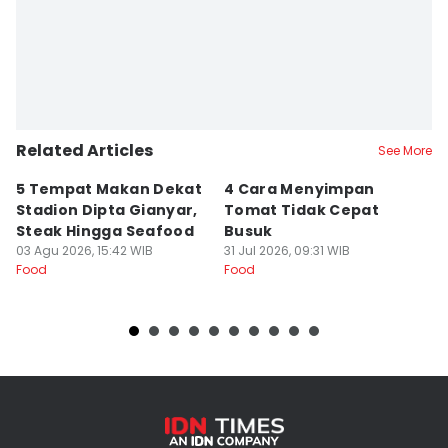
Related Articles
See More
5 Tempat Makan Dekat
4 Cara Menyimpan
4
Stadion Dipta Gianyar,
Tomat Tidak Cepat
S
Steak Hingga Seafood
Busuk
31
Fo
03 Agu 2026, 15:42 WIB
31 Jul 2026, 09:31 WIB
Food
Food