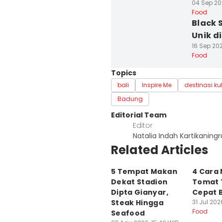
04 Sep 20
Food
Black 
Unik d
16 Sep 202
Food
Topics
bali
Inspire Me
destinasi kul
Badung
Editorial Team
Editor
Natalia Indah Kartikaning
Related Articles
5 Tempat Makan
4 Cara
Dekat Stadion
Tomat 
Dipta Gianyar,
Cepat 
Steak Hingga
31 Jul 202
Food
Seafood