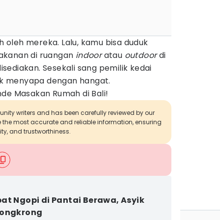
oleh mereka. Lalu, kamu bisa duduk
akanan di ruangan
indoor
atau
outdoor
di
ediakan. Sesekali sang pemilik kedai
k menyapa dengan hangat.
nde Masakan Rumah di Bali!
munity writers and has been carefully reviewed by our
de the most accurate and reliable information, ensuring
ity, and trustworthiness.
at Ngopi di Pantai Berawa, Asyik
Nongkrong