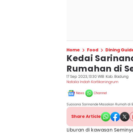
Home
Food
Dining Guid
Kedai Sarina
Rumahan di S
17 Sep 2023, 13:30 WIB
Kab. Badung
Natalia Indah Kartikaningrum
News
Channel
Suasana Sarinande Masakan Rumah di Bal
Share Article
Liburan di kawasan Semin