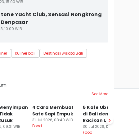
23, 15:00 WIB
Stone Yacht Club, Sensasi Nongkrong
i Denpasar
3, 10:00 WIB
iner
kuliner bali
Destinasi wisata Bali
rum
See More
 Menyimpan
4 Cara Membuat
5 Kafe Ube Matcha
K
Tidak
Sate Sapi Empuk
di Bali dengan
M
Busuk
31 Jul 2026, 08:40 WIB
Racikan Unik
J
Food
6, 09:31 WIB
30 Jul 2026, 12:00 WIB
In
Food
K