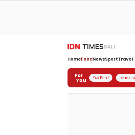
BALI
Home
Food
News
Sport
Travel
For
Yuk Pilih !
Iklanin d
You