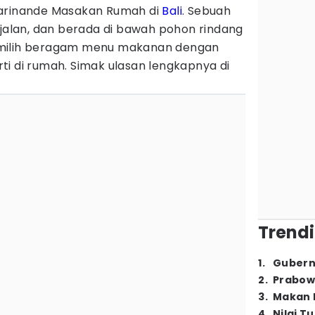
Sarinande Masakan Rumah di
Bali
. Sebuah
 jalan, dan berada di bawah pohon rindang
emilih beragam menu makanan dengan
i di rumah. Simak ulasan lengkapnya di
Trendi
1
.
Gubern
2
.
Prabow
3
.
Makan B
4
.
Nilai T