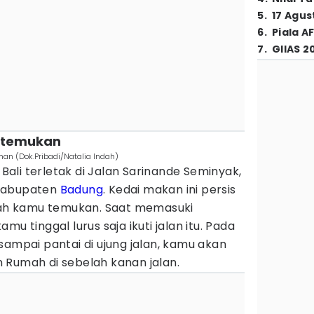
5
.
17 Agus
6
.
Piala A
7
.
GIIAS 2
ditemukan
an (Dok.Pribadi/Natalia Indah)
li terletak di Jalan Sarinande Seminyak,
 Kabupaten
Badung
. Kedai makan ini persis
udah kamu temukan. Saat memasuki
u tinggal lurus saja ikuti jalan itu. Pada
sampai pantai di ujung jalan, kamu akan
 Rumah di sebelah kanan jalan.