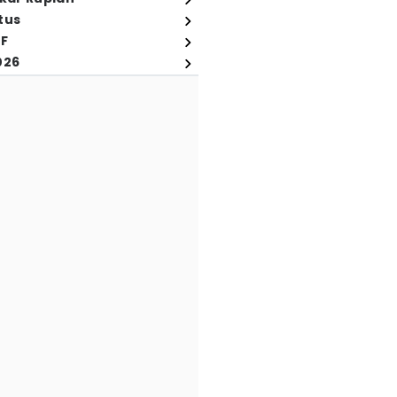
tus
FF
026