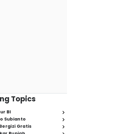
ng Topics
ur BI
o Subianto
ergizi Gratis
ukar Rupiah