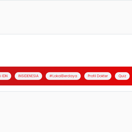
i IDN
INSIDENESIA
#LokalBerdaya
Profil Dokter
Quiz