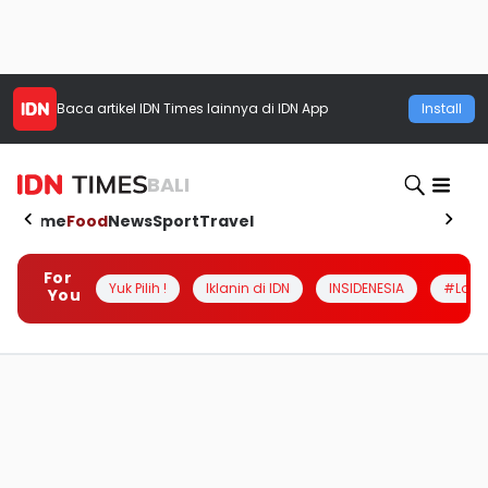
Baca artikel
IDN Times
lainnya di IDN App
Install
BALI
Home
Food
News
Sport
Travel
For
Yuk Pilih !
Iklanin di IDN
INSIDENESIA
#Loka
You