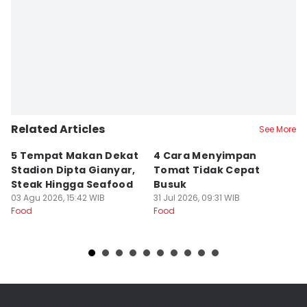
Related Articles
See More
5 Tempat Makan Dekat
4 Cara Menyimpan
4
Stadion Dipta Gianyar,
Tomat Tidak Cepat
S
Steak Hingga Seafood
Busuk
31
Fo
03 Agu 2026, 15:42 WIB
31 Jul 2026, 09:31 WIB
Food
Food