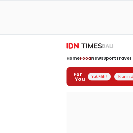
BALI
Home
Food
News
Sport
Travel
For
Yuk Pilih !
Iklanin d
You