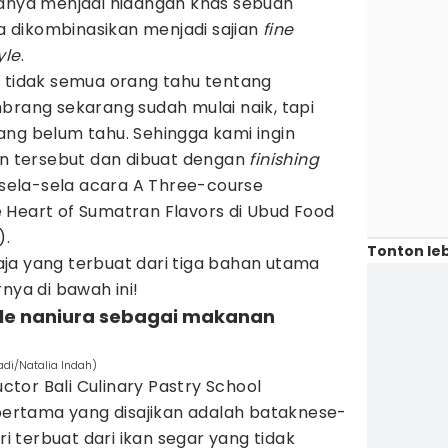
hanya menjadi hidangan khas sebuah
sa dikombinasikan menjadi sajian
fine
yle
.
, tidak semua orang tahu tentang
brang sekarang sudah mulai naik, tapi
ang belum tahu. Sehingga kami ingin
 tersebut dan dibuat dengan
finishing
i sela-sela acara A Three-course
 Heart of Sumatran Flavors di Ubud Food
).
Tonton leb
ja yang terbuat dari tiga bahan utama
nya di bawah ini!
tyle naniura sebagai makanan
adi/Natalia Indah)
uctor Bali Culinary Pastry School
rtama yang disajikan adalah bataknese-
ri terbuat dari ikan segar yang tidak