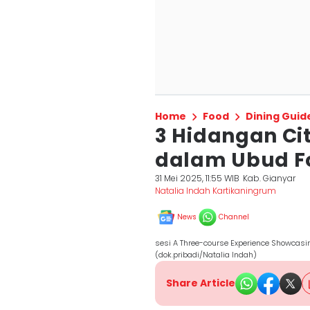
Home
Food
Dining Guid
3 Hidangan Ci
dalam Ubud Fo
31 Mei 2025, 11:55 WIB
Kab. Gianyar
Natalia Indah Kartikaningrum
News
Channel
sesi A Three-course Experience Showcasi
(dok.pribadi/Natalia Indah)
Share Article