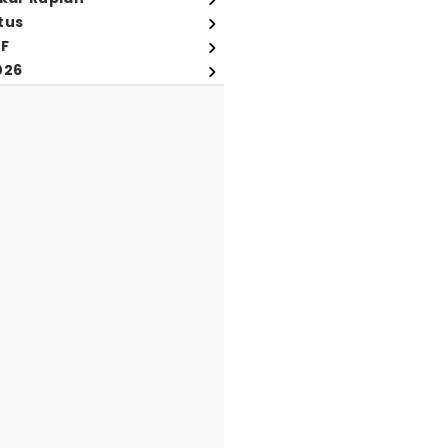
tus
FF
026