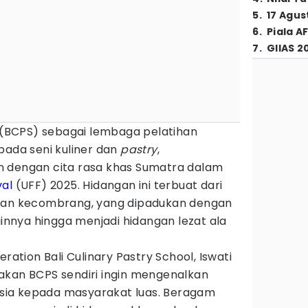
5
.
17 Agus
6
.
Piala A
7
.
GIIAS 2
 (BCPS) sebagai lembaga pelatihan
pada seni kuliner dan
pastry
,
n dengan cita rasa khas Sumatra dalam
val
(UFF) 2025. Hidangan ini terbuat dari
 dan kecombrang, yang dipadukan dengan
nya hingga menjadi hidangan lezat ala
eration Bali Culinary Pastry School, Iswati
akan BCPS sendiri ingin mengenalkan
ia kepada masyarakat luas. Beragam