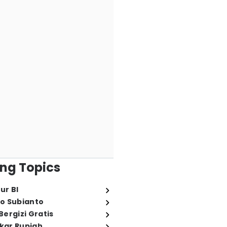
ng Topics
ur BI
o Subianto
ergizi Gratis
ukar Rupiah