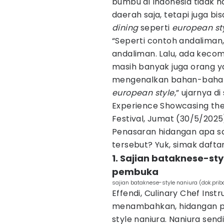
bumbu di Indonesia tidak 
daerah saja, tetapi juga bi
dining
seperti
european st
“Seperti contoh andaliman
andaliman. Lalu, ada kecom
masih banyak juga orang y
mengenalkan bahan-bahan
european style
,” ujarnya d
Experience Showcasing the
Festival, Jumat (30/5/2025
Penasaran hidangan apa sa
tersebut? Yuk, simak daftar
1. Sajian bataknese-s
pembuka
sajian bataknese-style naniura (dok.prib
Effendi, Culinary Chef Instr
menambahkan, hidangan pe
style naniura. Naniura sendi