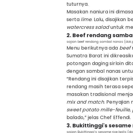
tuturnya.
Masakan naniura ini dimasa
serta
lime
. Lalu, disajikan
watercress salad
untuk me
2. Beef rendang samba
sajian beef rendang sambal nanas (dok.p
Menu berikutnya ada
beef
Sumatra Barat ini dikreas
potongan daging sirloin d
dengan sambal nanas unt
“Rendang ini disajikan ter
rendang masih terasa seper
masakan tradisional menja
mix and match
. Penyajian
sweet potato mille-feuille
,
balado,” jelas Chef Effendi.
3. Bukittinggi's sesame
sajian Bukittinggi’s sesame rice balls (do