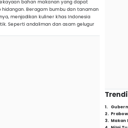
 kekayaan bahan makanan yang dapat
ap hidangan. Beragam bumbu dan tanaman
hnya, menjadikan kuliner khas Indonesia
tik. Seperti andaliman dan asam gelugur
Trendi
1
.
Gubern
2
.
Prabow
3
.
Makan B
4
.
Nilai T