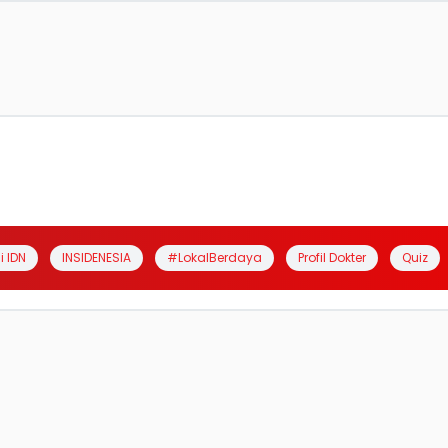
i IDN
INSIDENESIA
#LokalBerdaya
Profil Dokter
Quiz