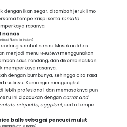
k dengan ikan segar, ditambah jeruk limo
 bersama tempe krispi serta
tomato
mperkaya rasanya.
l nanas
ribadi/Natalia Indah)
rendang sambal nanas. Masakan khas
ikan menjadi menu
western
menggunakan
itambah saus rendang, dan dikombinasikan
uk memperkaya rasanya.
pisah dengan bumbunya, sehingga cita rasa
ti aslinya. Kami ingin mengangkat
di lebih profesional, dan memasaknya pun
 menu ini dipadukan dengan
carrot and
potato criquette
,
eggplant
, serta tempe
 rice balls sebagai pencuci mulut
k.pribadi/Natalia Indah)