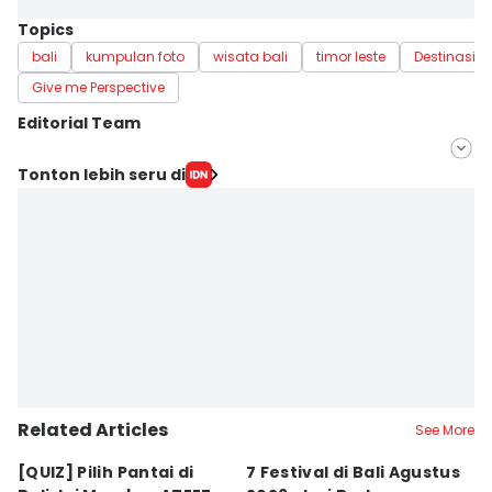
Topics
bali
kumpulan foto
wisata bali
timor leste
Destinasi w
Give me Perspective
Editorial Team
Editor
Tonton lebih seru di
Ayu Afria Ulita Ermalia
Editor
Irma Yudistirani
Related Articles
See More
[QUIZ] Pilih Pantai di
7 Festival di Bali Agustus
[Q