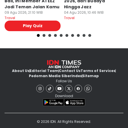
Bali, Ini Member ATEEZ
2026, dari Budaya
T
Jadi Teman Jalan Kamu
Hingga Jazz
k
09 Agu 2026, 21:10 WIB
04 Agu 2026, 10:46 WIB
In
04
Travel
Travel
Tr
Play Quiz
About Us
Editorial Team
Contact Us
Terms of Services
Pedoman Media Siber
Index
Sitemap
Follow Us
Download
© 2026 IDN. All Rights Reserved.