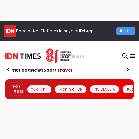
Baca artikel
IDN Times
lainnya di IDN App
Install
BALI
Home
Food
News
Sport
Travel
For
Yuk Pilih !
Iklanin di IDN
INSIDENESIA
#Loka
You