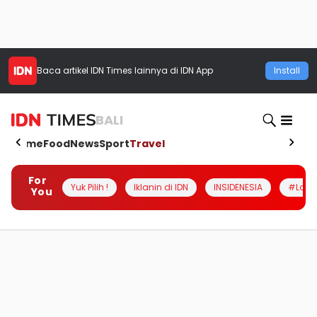
Baca artikel
IDN Times
lainnya di IDN App
Install
BALI
Home
Food
News
Sport
Travel
For
Yuk Pilih !
Iklanin di IDN
INSIDENESIA
#Loka
You