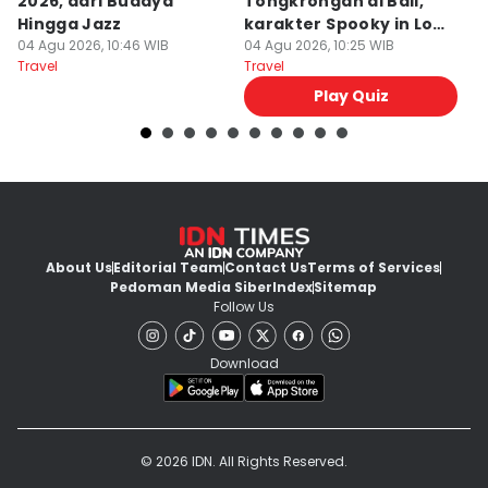
2026, dari Budaya
Tongkrongan di Bali,
U
Hingga Jazz
karakter Spooky in Love
d
04 Agu 2026, 10:46 WIB
Ini Mirip Kamu
04 Agu 2026, 10:25 WIB
y
03
Travel
Travel
Tr
Play Quiz
About Us
Editorial Team
Contact Us
Terms of Services
Pedoman Media Siber
Index
Sitemap
Follow Us
Download
© 2026 IDN. All Rights Reserved.