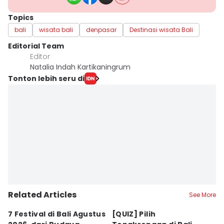
Topics
bali
wisata bali
denpasar
Destinasi wisata Bali
Editorial Team
Editor
Natalia Indah Kartikaningrum
Tonton lebih seru di
Related Articles
See More
7 Festival di Bali Agustus
[QUIZ] Pilih
R