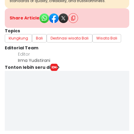
standards of quality, credibility, and trustworthiness.
Share Article
Topics
klungkung
Bali
Destinasi wisata Bali
Wisata Bali
Editorial Team
Editor
Irma Yudistirani
Tonton lebih seru di