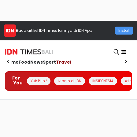
Baca artikel
IDN Times
lainnya di IDN App
Install
BALI
Home
Food
News
Sport
Travel
For
Yuk Pilih !
Iklanin di IDN
INSIDENESIA
#Loka
You