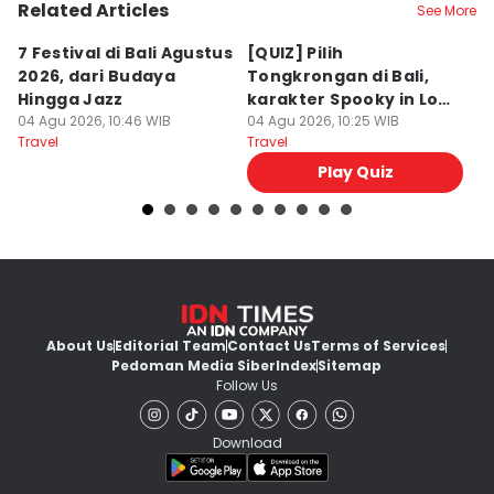
Related Articles
See More
7 Festival di Bali Agustus
[QUIZ] Pilih
R
2026, dari Budaya
Tongkrongan di Bali,
U
Hingga Jazz
karakter Spooky in Love
d
04 Agu 2026, 10:46 WIB
Ini Mirip Kamu
04 Agu 2026, 10:25 WIB
y
03
Travel
Travel
Tr
Play Quiz
About Us
Editorial Team
Contact Us
Terms of Services
Pedoman Media Siber
Index
Sitemap
Follow Us
Download