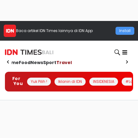
Baca artikel
IDN Times
lainnya di IDN App
Install
BALI
Home
Food
News
Sport
Travel
For
Yuk Pilih !
Iklanin di IDN
INSIDENESIA
#Loka
You