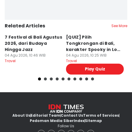
Related Articles
See More
7 Festival di Bali Agustus
[QUIZ] Pilih
R
2026, dari Budaya
Tongkrongan di Bali,
U
Hingga Jazz
karakter Spooky in Love
d
04 Agu 2026, 10:46 WIB
Ini Mirip Kamu
04 Agu 2026, 10:25 WIB
y
03
Travel
Travel
Tr
Play Quiz
About Us
Editorial Team
Contact Us
Terms of Services
Pedoman Media Siber
Index
Sitemap
Follow Us