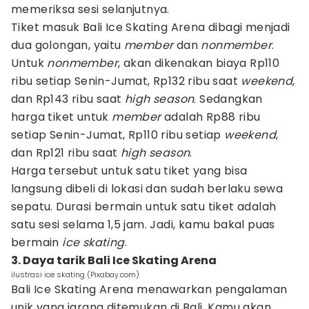
memeriksa sesi selanjutnya.
Tiket masuk Bali Ice Skating Arena dibagi menjadi
dua golongan, yaitu
member
dan
nonmember
.
Untuk
nonmember
, akan dikenakan biaya Rp110
ribu setiap Senin-Jumat, Rp132 ribu saat
weekend
,
dan Rp143 ribu saat
high season
. Sedangkan
harga tiket untuk
member
adalah Rp88 ribu
setiap Senin-Jumat, Rp110 ribu setiap
weekend
,
dan Rp121 ribu saat
high season
.
Harga tersebut untuk satu tiket yang bisa
langsung dibeli di lokasi dan sudah berlaku sewa
sepatu. Durasi bermain untuk satu tiket adalah
satu sesi selama 1,5 jam. Jadi, kamu bakal puas
bermain
ice skating
.
3. Daya tarik Bali Ice Skating Arena
ilustrasi ice skating (Pixabay.com)
Bali Ice Skating Arena menawarkan pengalaman
unik yang jarang ditemukan di Bali. Kamu akan