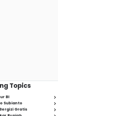
ng Topics
ur BI
o Subianto
ergizi Gratis
ukar Rupiah