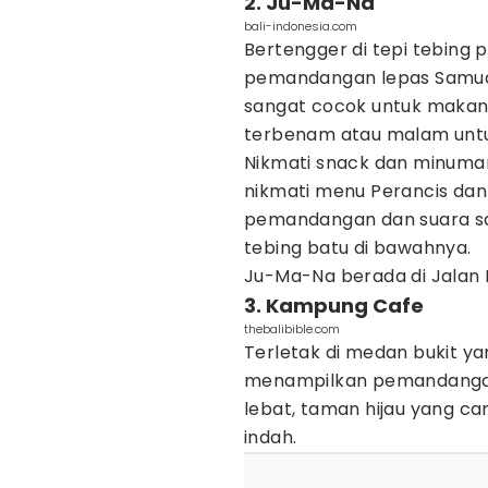
2. Ju-Ma-Na
bali-indonesia.com
Bertengger di tepi tebing 
pemandangan lepas Samudr
sangat cocok untuk makan
terbenam atau malam untu
Nikmati snack dan minuman 
nikmati menu Perancis dan
pemandangan dan suara s
tebing batu di bawahnya.
Ju-Ma-Na berada di Jalan M
3. Kampung Cafe
thebalibible.com
Terletak di medan bukit ya
menampilkan pemandangan 
lebat, taman hijau yang c
indah.