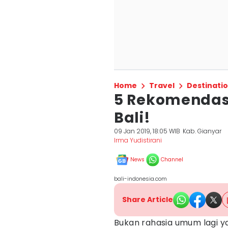
Home
Travel
Destinati
5 Rekomendasi
Bali!
09 Jan 2019, 18:05 WIB
Kab. Gianyar
Irma Yudistirani
News
Channel
bali-indonesia.com
Share Article
Bukan rahasia umum lagi ya