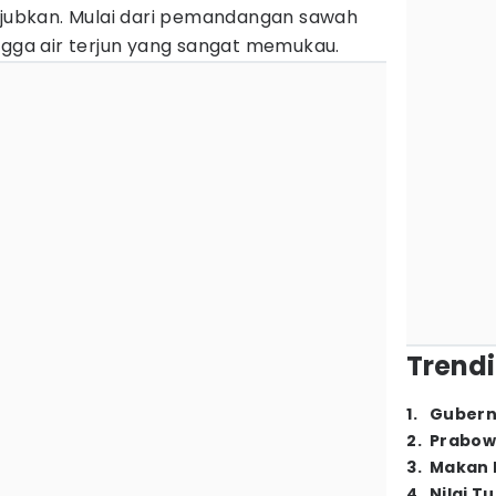
ubkan. Mulai dari pemandangan sawah
ngga air terjun yang sangat memukau.
Trendi
1
.
Gubern
2
.
Prabow
3
.
Makan B
4
.
Nilai T