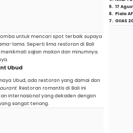
5
.
17 Agus
6
.
Piala A
7
.
GIIAS 2
lomba untuk mencari spot terbaik supaya
a-lama. Seperti lima restoran di Bali
ya menikmati sajian makan dan minumnya.
ya.
ant Ubud
maya Ubud, ada restoran yang damai dan
aurant
. Restoran romantis di Bali ini
an internasional yang dekaden dengan
yang sangat tenang.