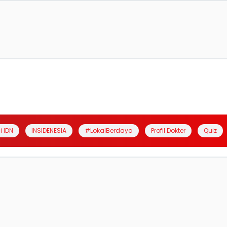
i IDN
INSIDENESIA
#LokalBerdaya
Profil Dokter
Quiz