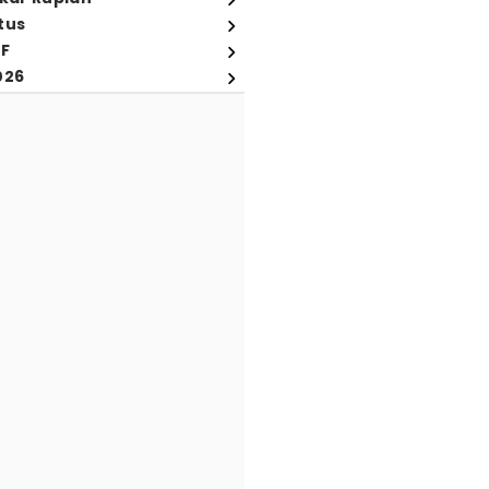
tus
FF
026