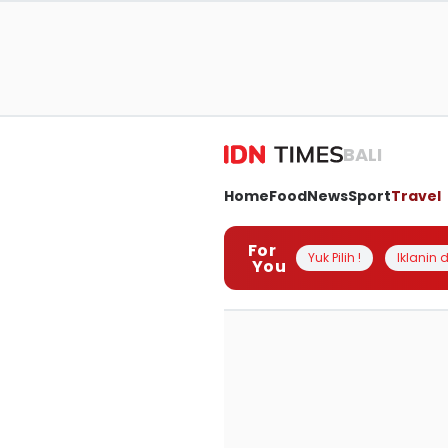
BALI
Home
Food
News
Sport
Travel
For
Yuk Pilih !
Iklanin d
You