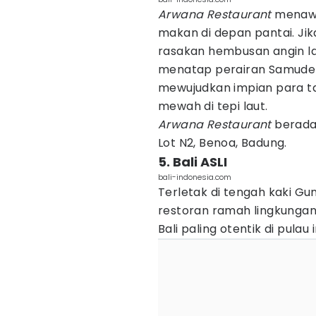
Arwana Restaurant
menawa
makan di depan pantai. J
rasakan hembusan angin lau
menatap perairan Samudera
mewujudkan impian para 
mewah di tepi laut.
Arwana Restaurant
berada
Lot N2, Benoa, Badung.
5. Bali ASLI
bali-indonesia.com
Terletak di tengah kaki Gu
restoran ramah lingkunga
Bali paling otentik di pulau i