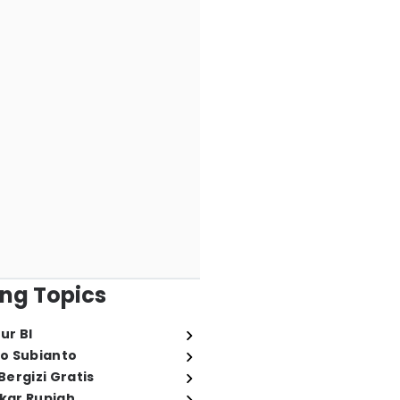
ng Topics
ur BI
o Subianto
ergizi Gratis
ukar Rupiah