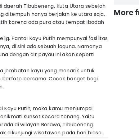
 di daerah Tibubeneng, Kuta Utara sebelah
More 
ng ditempuh hanya berjalan ke utara saja.
utih karena ada pura atau tempat ibadah
lig. Pantai Kayu Putih mempunyai fasilitas
ya, di sini ada sebuah laguna. Namanya
una dengan air payau ini akan seperti
ada jembatan kayu yang menarik untuk
an berfoto bersama. Cocok banget bagi
n.
ntai Kayu Putih, maka kamu menjumpai
enikmati sunset secara tenang. Yaitu
berada di wilayah Berawa, Tibubeneng.
nyak dikunjungi wisatawan pada hari biasa.