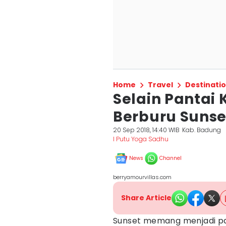
Home
Travel
Destinati
Selain Pantai
Berburu Sunset
20 Sep 2018, 14:40 WIB
Kab. Badung
I Putu Yoga Sadhu
News
Channel
berryamourvillas.com
Share Article
Sunset memang menjadi pa