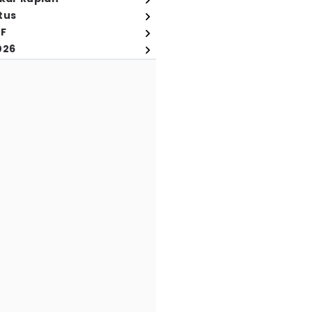
tus
FF
026