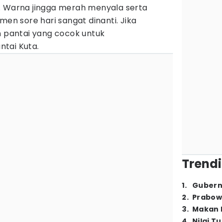
. Warna jingga merah menyala serta
 sore hari sangat dinanti. Jika
n pantai yang cocok untuk
tai Kuta.
Trendi
1
.
Gubern
2
.
Prabow
3
.
Makan B
4
.
Nilai T