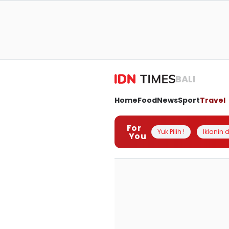
BALI
Home
Food
News
Sport
Travel
For
Yuk Pilih !
Iklanin d
You