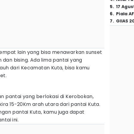
5
.
17 Agus
6
.
Piala A
7
.
GIIAS 2
tempat lain yang bisa menawarkan sunset
dan bising. Ada lima pantai yang
 jauh dari Kecamatan Kuta, bisa kamu
et.
n pantai yang berlokasi di Kerobokan,
kira 15-20Km arah utara dari pantai Kuta.
ngan pantai Kuta, kamu juga dapat
tai ini.