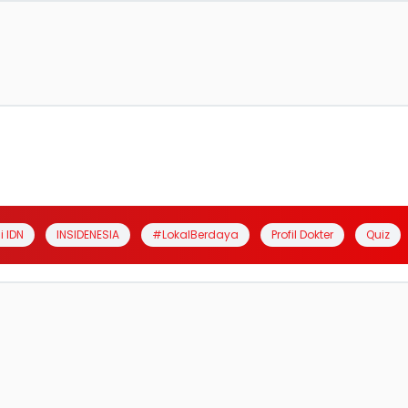
i IDN
INSIDENESIA
#LokalBerdaya
Profil Dokter
Quiz