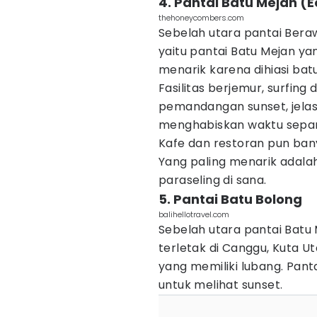
4. Pantai Batu Mejan (
thehoneycombers.com
Sebelah utara pantai Ber
yaitu pantai Batu Mejan yan
menarik karena dihiasi bat
Fasilitas berjemur, surfing
pemandangan sunset, jela
menghabiskan waktu sepanja
Kafe dan restoran pun ba
Yang paling menarik adala
paraseling di sana.
5. Pantai Batu Bolong
balihellotravel.com
Sebelah utara pantai Batu 
terletak di Canggu, Kuta U
yang memiliki lubang. Pant
untuk melihat sunset.