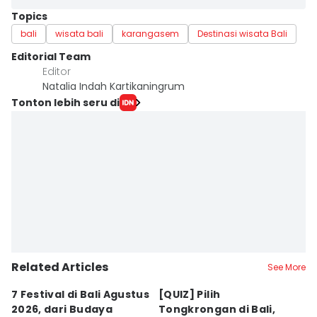
Topics
bali
wisata bali
karangasem
Destinasi wisata Bali
Editorial Team
Editor
Natalia Indah Kartikaningrum
Tonton lebih seru di
Related Articles
See More
7 Festival di Bali Agustus
[QUIZ] Pilih
R
2026, dari Budaya
Tongkrongan di Bali,
U