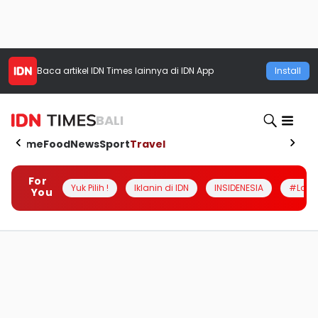
Baca artikel
IDN Times
lainnya di IDN App
Install
BALI
Home
Food
News
Sport
Travel
For
Yuk Pilih !
Iklanin di IDN
INSIDENESIA
#Loka
You