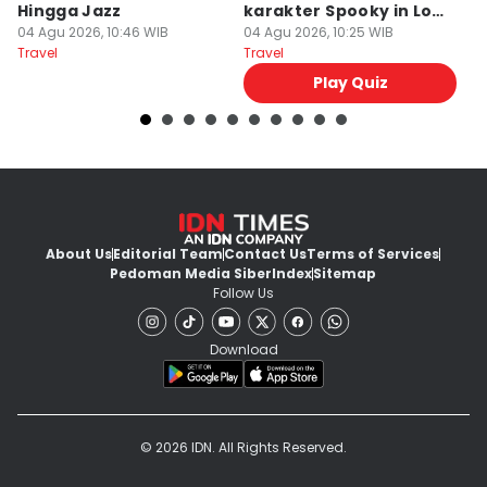
Hingga Jazz
karakter Spooky in Love
d
04 Agu 2026, 10:46 WIB
Ini Mirip Kamu
04 Agu 2026, 10:25 WIB
y
03
Travel
Travel
Tr
Play Quiz
About Us
Editorial Team
Contact Us
Terms of Services
Pedoman Media Siber
Index
Sitemap
Follow Us
Download
© 2026 IDN. All Rights Reserved.