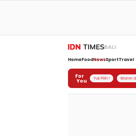
BALI
Home
Food
News
Sport
Travel
For
Yuk Pilih !
Iklanin d
You