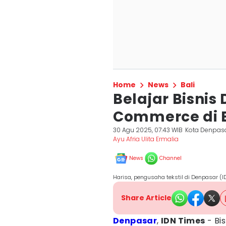
Home
News
Bali
Belajar Bisnis
Commerce di Ba
30 Agu 2025, 07:43 WIB
Kota Denpas
Ayu Afria Ulita Ermalia
News
Channel
Harisa, pengusaha tekstil di Denpasar (I
Share Article
Denpasar
,
IDN Times
- Bis