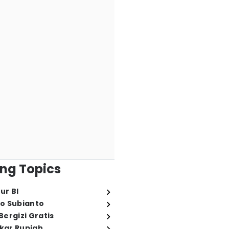
ng Topics
ur BI
o Subianto
ergizi Gratis
ukar Rupiah