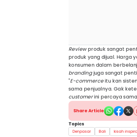
Review
produk sangat penti
produk yang dijual. Harga 
konsumen dalam berbelanja.
branding
juga sangat penti
"
E-commerce
itu kan sist
sama penjualnya. Gak ket
customer
ini percaya sama
Share Article
Topics
Denpasar
Bali
kisah inspir