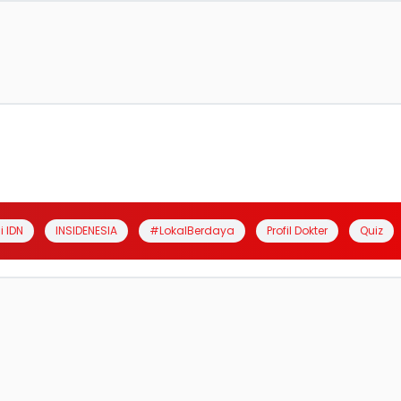
i IDN
INSIDENESIA
#LokalBerdaya
Profil Dokter
Quiz