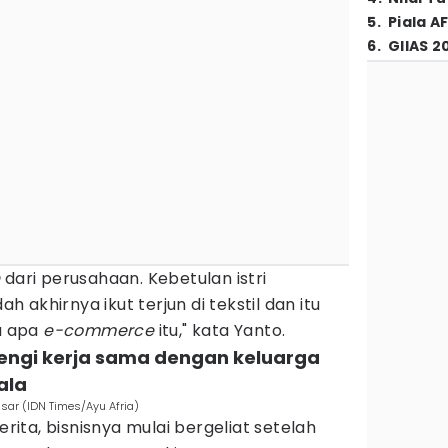
5
.
Piala A
6
.
GIIAS 2
n
dari perusahaan. Kebetulan istri
ah akhirnya ikut terjun di tekstil dan itu
 apa
e-commerce
itu," kata Yanto.
rengi kerja sama dengan keluarga
ala
asar (IDN Times/Ayu Afria)
erita, bisnisnya mulai bergeliat setelah