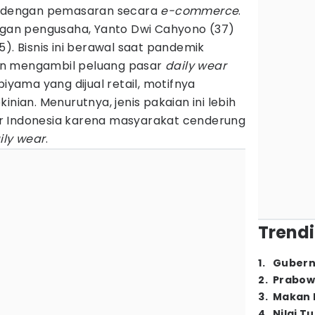
n dengan pemasaran secara
e-commerce
.
angan pengusaha, Yanto Dwi Cahyono (37)
5). Bisnis ini berawal saat pandemik
an mengambil peluang pasar
daily wear
piyama yang dijual retail, motifnya
inian. Menurutnya, jenis pakaian ini lebih
r Indonesia karena masyarakat cenderung
ily wear
.
Trendi
1
.
Gubern
2
.
Prabow
3
.
Makan B
4
.
Nilai T