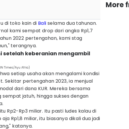
More 
u di toko kain di
Bali
selama dua tahunan.
rnal kami sempat drop dari angka Rp1,7
. Tahun 2022 pertengahan, kami stag
hun," terangnya.
i setelah keberanian mengambil
DN Times/Ayu Afria)
hwa setiap usaha akan mengalami kondisi
t. Sekitar pertengahan 2023, ia menjual
modal dari dana KUR. Mereka bersama
g sempat jatuh, hingga sukses dengan
a.
itu Rp2-Rp3 miliar. Itu pasti ludes kalau di
aja Rp1,8 miliar, itu biasanya dikali dua jadi
ang," katanya.