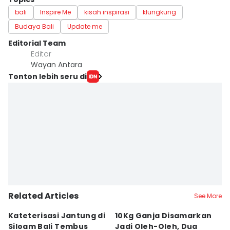
bali
Inspire Me
kisah inspirasi
klungkung
Budaya Bali
Update me
Editorial Team
Editor
Wayan Antara
Tonton lebih seru di
Related Articles
See More
Kateterisasi Jantung di
10Kg Ganja Disamarkan
B
Siloam Bali Tembus
Jadi Oleh-Oleh, Dua
P