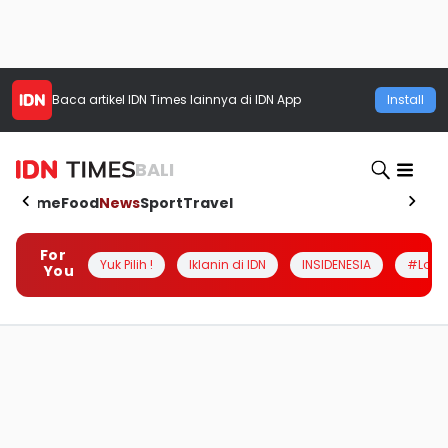
Baca artikel
IDN Times
lainnya di IDN App
Install
BALI
Home
Food
News
Sport
Travel
For
Yuk Pilih !
Iklanin di IDN
INSIDENESIA
#Loka
You