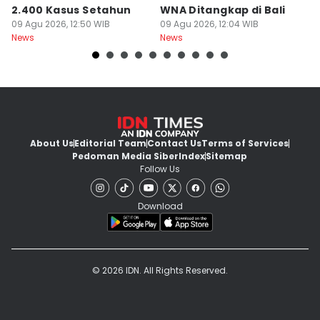
2.400 Kasus Setahun
WNA Ditangkap di Bali
G
09 Agu 2026, 12:50 WIB
09 Agu 2026, 12:04 WIB
Ba
09
News
News
Ne
About Us
Editorial Team
Contact Us
Terms of Services
Pedoman Media Siber
Index
Sitemap
Follow Us
Download
© 2026 IDN. All Rights Reserved.