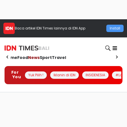
Baca artikel
IDN Times
lainnya di IDN App
Install
BALI
Home
Food
News
Sport
Travel
For
Yuk Pilih !
Iklanin di IDN
INSIDENESIA
#Loka
You