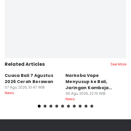
Related Articles
See More
Cuaca Bali 7 Agustus
Narkoba Vape
P
2026 Cerah Berawan
Menyusup ke Bali,
P
07 Agu 2026, 10:47 WIB
Jaringan Kamboja
P
News
Terbongkar
06 Agu 2026, 22:15 WIB
06
News
Ne