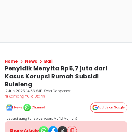
Home
News
Bali
Penyidik Menyita Rp5,7 juta dari
Kasus Korupsi Rumah Subsidi
Buleleng
17 Jun 2025, 14:56 WIB
Kota Denpasar
Ni Komang Yuko Utami
News
Channel
Add Us on Google
ilustrasi uang (unsplash.com/Mufid Majnun)
Share Article