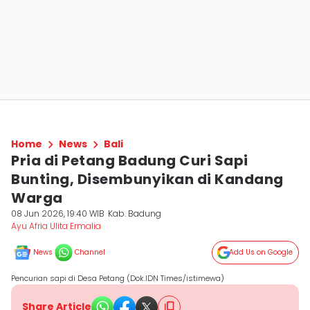
Home
News
Bali
Pria di Petang Badung Curi Sapi
Bunting, Disembunyikan di Kandang
Warga
08 Jun 2026, 19:40 WIB
Kab. Badung
Ayu Afria Ulita Ermalia
News
Channel
Add Us on Google
Pencurian sapi di Desa Petang (Dok.IDN Times/istimewa)
Share Article