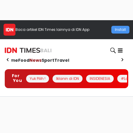
Baca artikel
IDN Times
lainnya di IDN App
Install
BALI
Home
Food
News
Sport
Travel
For
Yuk Pilih !
Iklanin di IDN
INSIDENESIA
#Loka
You