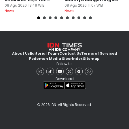
Beras
08 Agu 2026, 18:49 WIB
08 Agu 2026, 11:07 WIB
08
News
News
Ne
About Us
Editorial Team
Contact Us
Terms of Services
Pedoman Media Siber
Index
Sitemap
Follow Us
Download
© 2026 IDN. All Rights Reserved.