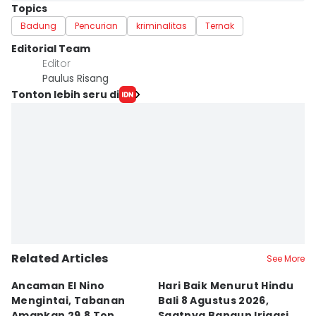
Topics
Badung
Pencurian
kriminalitas
Ternak
Editorial Team
Editor
Paulus Risang
Tonton lebih seru di
Related Articles
See More
Ancaman El Nino
Hari Baik Menurut Hindu
H
Mengintai, Tabanan
Bali 8 Agustus 2026,
Pa
Amankan 29,8 Ton
Saatnya Bangun Irigasi
A