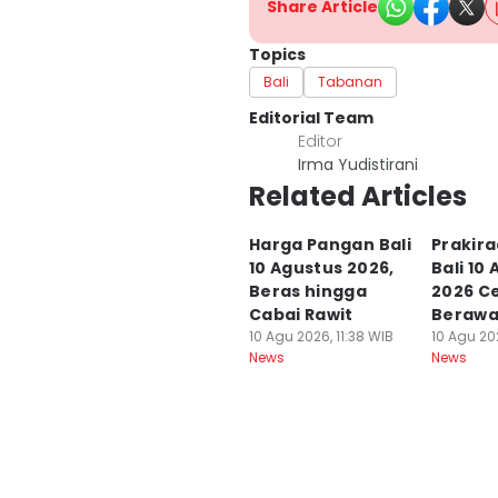
Share Article
Topics
Bali
Tabanan
Editorial Team
Editor
Irma Yudistirani
Related Articles
Harga Pangan Bali
Prakir
10 Agustus 2026,
Bali 10
Beras hingga
2026 C
Cabai Rawit
Beraw
10 Agu 2026, 11:38 WIB
10 Agu 202
News
News