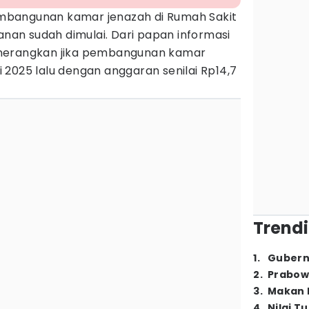
mbangunan kamar jenazah di Rumah Sakit
an sudah dimulai. Dari papan informasi
nerangkan jika pembangunan kamar
li 2025 lalu dengan anggaran senilai Rp14,7
Trendi
1
.
Gubern
2
.
Prabow
3
.
Makan B
4
.
Nilai T