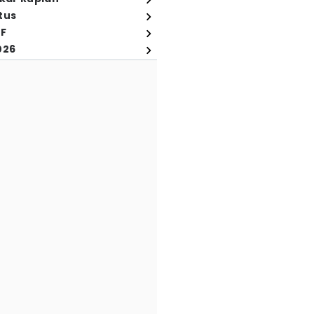
tus
FF
026