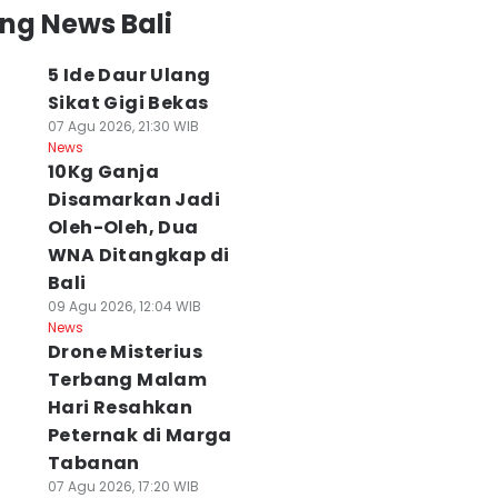
ng News Bali
5 Ide Daur Ulang
Sikat Gigi Bekas
07 Agu 2026, 21:30 WIB
News
10Kg Ganja
Disamarkan Jadi
Oleh-Oleh, Dua
0Kg Ganja
BMKG Denpasar
Harga Pangan Ba
WNA Ditangkap di
isamarkan Jadi
Peringatkan
9 Agustus 2026,
Bali
leh-Oleh, Dua
Gelombang 4-6
Cabai Rawit
09 Agu 2026, 12:04 WIB
NA Ditangkap di
Meter di Bali
Rp46.414
News
li
09 Agu 2026, 11:57 WIB
09 Agu 2026, 11:15 WIB
Drone Misterius
News
News
 Agu 2026, 12:04 WIB
Terbang Malam
ws
Hari Resahkan
Peternak di Marga
Tabanan
07 Agu 2026, 17:20 WIB