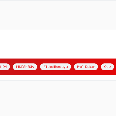
i IDN
INSIDENESIA
#LokalBerdaya
Profil Dokter
Quiz