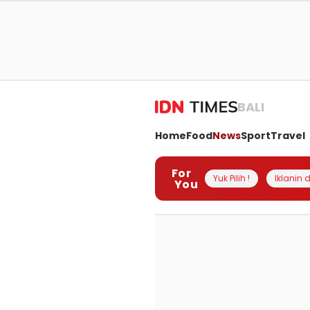
BALI
Home
Food
News
Sport
Travel
For
Yuk Pilih !
Iklanin d
You