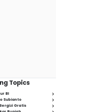
ng Topics
ur BI
o Subianto
ergizi Gratis
ukar Rupiah