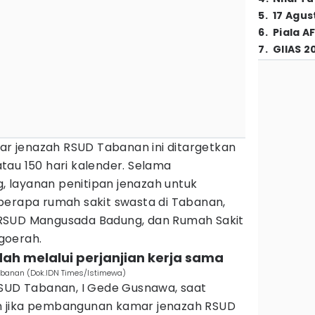
5
.
17 Agus
6
.
Piala A
7
.
GIIAS 2
 jenazah RSUD Tabanan ini ditargetkan
tau 150 hari kalender. Selama
 layanan penitipan jenazah untuk
berapa rumah sakit swasta di Tabanan,
RSUD Mangusada Badung, dan Rumah Sakit
goerah.
dah melalui perjanjian kerja sama
banan (Dok.IDN Times/Istimewa)
RSUD Tabanan, I Gede Gusnawa, saat
 jika pembangunan kamar jenazah RSUD