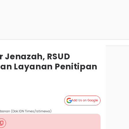
 Jenazah, RSUD
an Layanan Penitipan
Add Us on Google
banan (Dok.IDN Times/Istimewa)