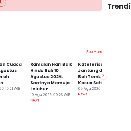
Trendi
See More
aan Cuaca
Ramalan Hari Baik
Kateterisasi
1
 Agustus
Hindu Bali 10
Jantung di Siloam
D
erah
Agustus 2026,
Bali Tembus 2.400
O
an
Saatnya Memuja
Kasus Setahun
W
6, 10:21 WIB
Leluhur
09 Agu 2026, 12:50 WIB
Ba
News
10 Agu 2026, 09:23 WIB
09
News
Ne