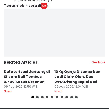
Karunia Kalifah Wijaya
Tonton lebih seru di
Related Articles
See More
Kateterisasi Jantung di
10Kg Ganja Disamarkan
B
Siloam Bali Tembus
Jadi Oleh-Oleh, Dua
P
2.400 Kasus Setahun
WNA Ditangkap di Bali
G
09 Agu 2026, 12:50 WIB
09 Agu 2026, 12:04 WIB
Ba
09
News
News
Ne