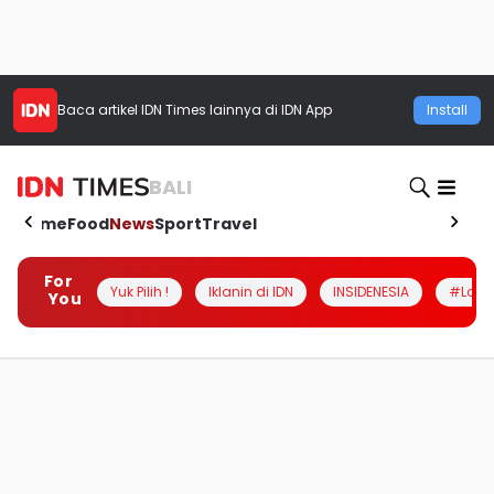
Baca artikel
IDN Times
lainnya di IDN App
Install
BALI
Home
Food
News
Sport
Travel
For
Yuk Pilih !
Iklanin di IDN
INSIDENESIA
#Loka
You