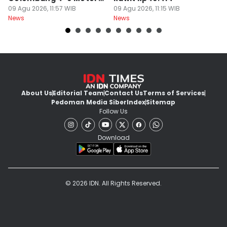
Bali
09 Agu 2026, 11:57 WIB
09 Agu 2026, 11:15 WIB
09
News
News
Ne
About Us
Editorial Team
Contact Us
Terms of Services
Pedoman Media Siber
Index
Sitemap
Follow Us
Download
© 2026 IDN. All Rights Reserved.