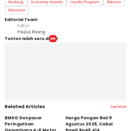
Badung
InJourney Airports
Loyalty Program
Belanja
Bandara
Editorial Team
Editor
Paulus Risang
Tonton lebih seru di
Related Articles
See More
BMKG Denpasar
Harga Pangan Bali 9
K
Peringatkan
Agustus 2026, Cabai
2
Gelombang 4-6 Meter di
Rawit Rp46.414
P