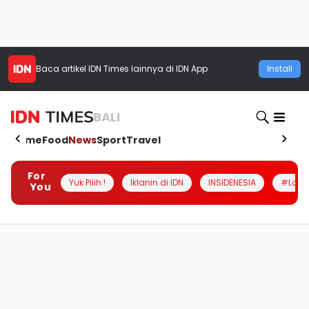
Baca artikel
IDN Times
lainnya di IDN App
Install
BALI
Home
Food
News
Sport
Travel
For
Yuk Pilih !
Iklanin di IDN
INSIDENESIA
#Loka
You