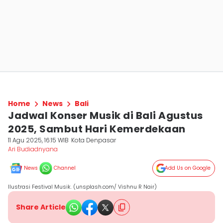
Home
News
Bali
Jadwal Konser Musik di Bali Agustus
2025, Sambut Hari Kemerdekaan
11 Agu 2025, 16:15 WIB
Kota Denpasar
Ari Budiadnyana
News
Channel
Add Us on Google
Ilustrasi Festival Musik. (unsplash.com/ Vishnu R Nair)
Share Article