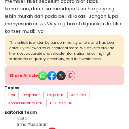
membeli tiket sebelum acara biar tidak
kehabisan, dan bisa mendapatkan harga yang
lebih murah dari pada beli di lokasi. Jangan lupa
menyesuaikan
outfit
yang bakal digunakan ketika
konser musik, ya!
This article is written by our community writers and has been
carefully reviewed by our editorial team. We strive to provide
the most accurate and reliable information, ensuring high
standards of quality, credibility, and trustworthiness.
Share Article
Topics
Bali
Denpasar
Lagu Bali
Artis Bali
Konser Musik di Bali
HUT RI Ke-80
Editorial Team
Editor
Irma Yudistirani