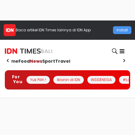
Baca artikel
IDN Times
lainnya di IDN App
Install
BALI
Home
Food
News
Sport
Travel
For
Yuk Pilih !
Iklanin di IDN
INSIDENESIA
#Loka
You