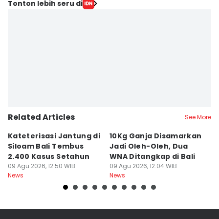
Tonton lebih seru di
Related Articles
See More
Kateterisasi Jantung di
10Kg Ganja Disamarkan
B
Siloam Bali Tembus
Jadi Oleh-Oleh, Dua
P
2.400 Kasus Setahun
WNA Ditangkap di Bali
G
09 Agu 2026, 12:50 WIB
09 Agu 2026, 12:04 WIB
Ba
09
News
News
Ne