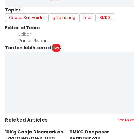
Topics
Cuaca Bali Hari Ini
gelombang
Laut
BMKG
Editorial Team
Editor
Paulus Risang
Tonton lebih seru di
Related Articles
See More
10Kg Ganja Disamarkan
BMKG Denpasar
H
Jadi Oleh-Oleh, Dua
Peringatkan
A