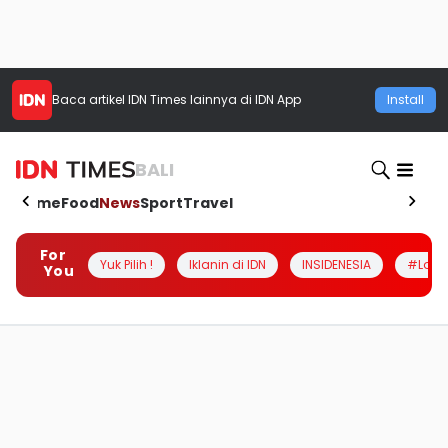
Baca artikel
IDN Times
lainnya di IDN App
Install
BALI
Home
Food
News
Sport
Travel
For
Yuk Pilih !
Iklanin di IDN
INSIDENESIA
#Loka
You