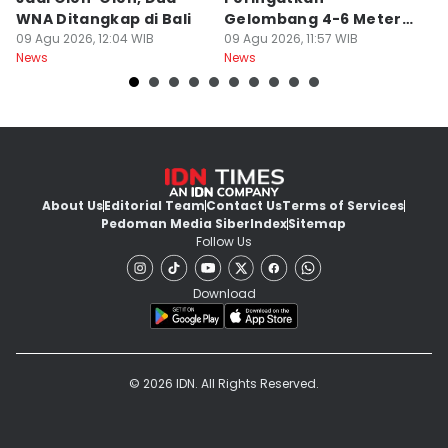
WNA Ditangkap di Bali
Gelombang 4-6 Meter di
R
09 Agu 2026, 12:04 WIB
Bali
09 Agu 2026, 11:57 WIB
09
News
News
Ne
About Us
Editorial Team
Contact Us
Terms of Services
Pedoman Media Siber
Index
Sitemap
Follow Us
Download
© 2026 IDN. All Rights Reserved.