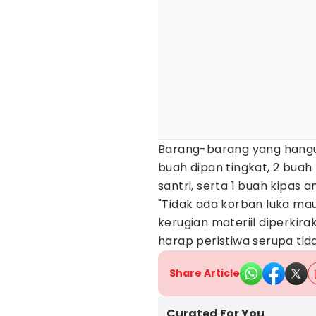
Barang-barang yang hangus
buah dipan tingkat, 2 buah
santri, serta 1 buah kipas a
"Tidak ada korban luka mau
kerugian materiil diperkir
harap peristiwa serupa tida
Share Article
Curated For You