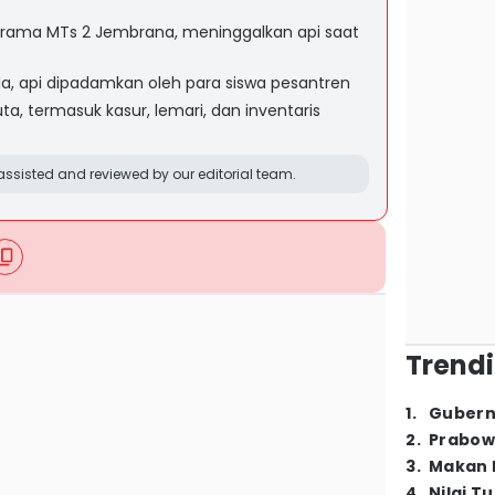
 asrama MTs 2 Jembrana, meninggalkan api saat
, api dipadamkan oleh para siswa pesantren
a, termasuk kasur, lemari, dan inventaris
ssisted and reviewed by our editorial team.
Trendi
1
.
Gubern
2
.
Prabow
3
.
Makan B
4
.
Nilai T