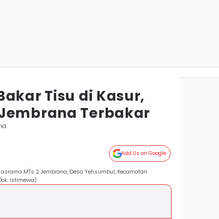
akar Tisu di Kasur,
 Jembrana Terbakar
na
Add Us on Google
gan asrama MTs 2 Jembrana, Desa Yehsumbul, Kecamatan
Dok. Istimewa)