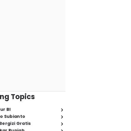
ng Topics
ur BI
o Subianto
ergizi Gratis
ukar Rupiah