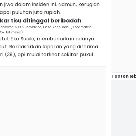
 jiwa dalam insiden ini. Namun, kerugian
apai puluhan juta rupiah.
akar tisu ditinggal beribadah
gan asrama MTs 2 Jembrana, Desa Yehsumbul, Kecamatan
Dok. Istimewa)
Ketut Eko Susila, membenarkan adanya
but. Berdasarkan laporan yang diterima
 (39), api mulai terlihat sekitar pukul
Tonton leb