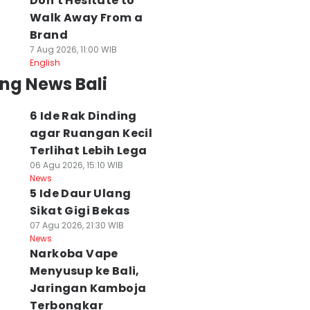
Don't Hesitate to
Walk Away From a
Brand
7 Aug 2026, 11:00 WIB
English
ng News Bali
6 Ide Rak Dinding
agar Ruangan Kecil
Terlihat Lebih Lega
06 Agu 2026, 15:10 WIB
News
5 Ide Daur Ulang
Sikat Gigi Bekas
07 Agu 2026, 21:30 WIB
News
Narkoba Vape
Menyusup ke Bali,
Jaringan Kamboja
Terbongkar