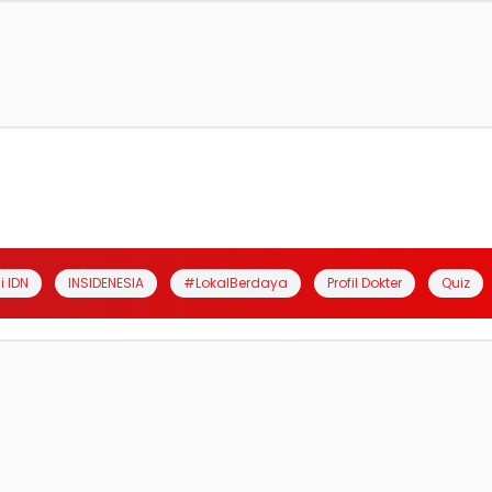
i IDN
INSIDENESIA
#LokalBerdaya
Profil Dokter
Quiz