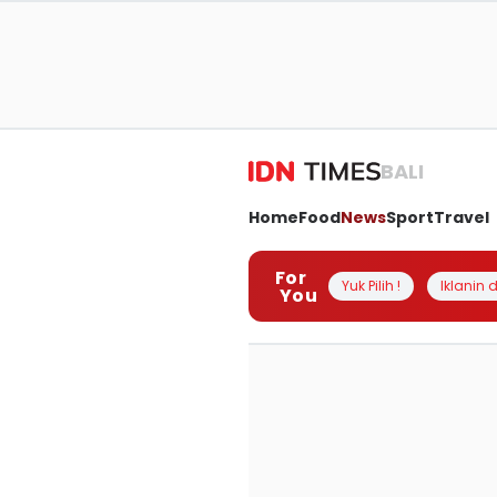
BALI
Home
Food
News
Sport
Travel
For
Yuk Pilih !
Iklanin d
You