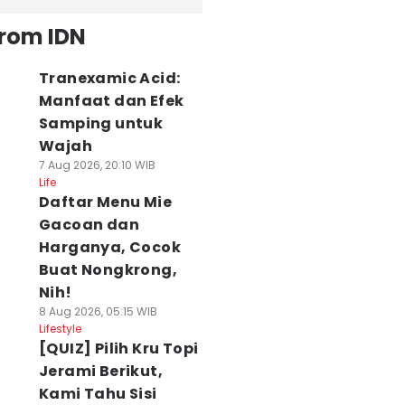
from IDN
Tranexamic Acid:
Manfaat dan Efek
Samping untuk
Wajah
7 Aug 2026, 20:10 WIB
Life
Daftar Menu Mie
Gacoan dan
Harganya, Cocok
Buat Nongkrong,
Nih!
8 Aug 2026, 05:15 WIB
Lifestyle
[QUIZ] Pilih Kru Topi
Jerami Berikut,
Kami Tahu Sisi