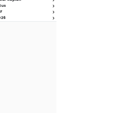
tus
FF
026