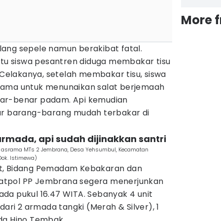
More 
ang sepele namun berakibat fatal.
satu siswa pesantren diduga membakar tisu
. Celakanya, setelah membakar tisu, siswa
rama untuk menunaikan salat berjemaah
ar-benar padam. Api kemudian
 barang-barang mudah terbakar di
rmada, api sudah dijinakkan santri
gan asrama MTs 2 Jembrana, Desa Yehsumbul, Kecamatan
Dok. Istimewa)
t, Bidang Pemadam Kebakaran dan
atpol PP Jembrana segera menerjunkan
 pada pukul 16.47 WITA. Sebanyak 4 unit
dari 2 armada tangki (Merah & Silver), 1
da Hino Tembak.