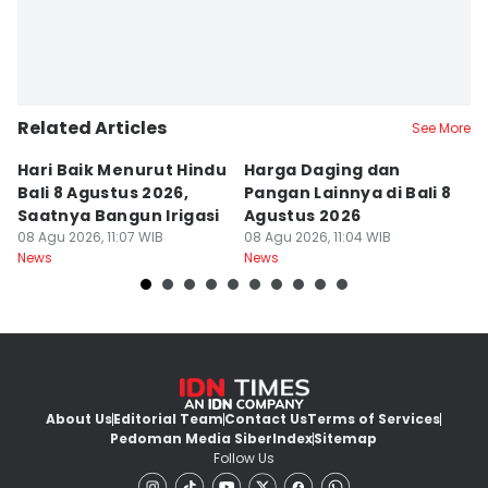
Related Articles
See More
Hari Baik Menurut Hindu
Harga Daging dan
P
Bali 8 Agustus 2026,
Pangan Lainnya di Bali 8
di
Saatnya Bangun Irigasi
Agustus 2026
B
08 Agu 2026, 11:07 WIB
08 Agu 2026, 11:04 WIB
08
News
News
Ne
About Us
Editorial Team
Contact Us
Terms of Services
Pedoman Media Siber
Index
Sitemap
Follow Us