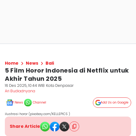
Home
News
Bali
5 Film Horor Indonesia di Netflix untuk
Akhir Tahun 2025
16 Des 2025, 10:44 WIB
Kota Denpasar
Ari Budiadnyana
News
Channel
Add Us on Google
ilustrasi horor (pixabay.com/KELLEPICS )
Share Article