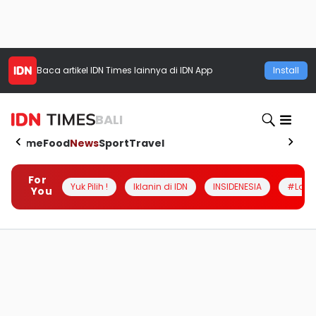
Baca artikel
IDN Times
lainnya di IDN App
Install
BALI
Home
Food
News
Sport
Travel
For
Yuk Pilih !
Iklanin di IDN
INSIDENESIA
#Loka
You