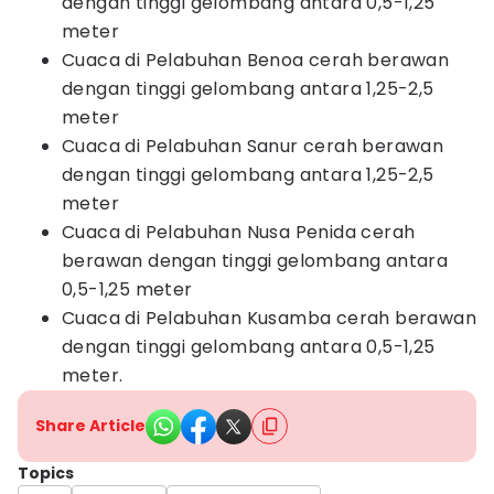
dengan tinggi gelombang antara 0,5-1,25
meter
Cuaca di Pelabuhan Benoa cerah berawan
dengan tinggi gelombang antara 1,25-2,5
meter
Cuaca di Pelabuhan Sanur cerah berawan
dengan tinggi gelombang antara 1,25-2,5
meter
Cuaca di Pelabuhan Nusa Penida cerah
berawan dengan tinggi gelombang antara
0,5-1,25 meter
Cuaca di Pelabuhan Kusamba cerah berawan
dengan tinggi gelombang antara 0,5-1,25
meter.
Share Article
Topics