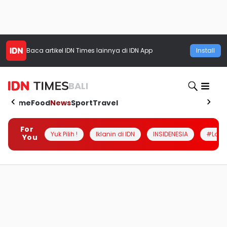
Baca artikel
IDN Times
lainnya di IDN App
Install
BALI
Home
Food
News
Sport
Travel
For
Yuk Pilih !
Iklanin di IDN
INSIDENESIA
#Loka
You