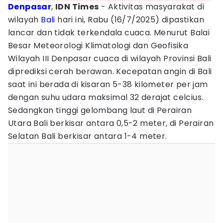
Denpasar
,
IDN Times
- Aktivitas masyarakat di
wilayah
Bali
hari ini, Rabu (16/7/2025) dipastikan
lancar dan tidak terkendala cuaca. Menurut Balai
Besar Meteorologi Klimatologi dan Geofisika
Wilayah III Denpasar cuaca di wilayah Provinsi Bali
diprediksi cerah berawan. Kecepatan angin di Bali
saat ini berada di kisaran 5-38 kilometer per jam
dengan suhu udara maksimal 32 derajat celcius.
Sedangkan tinggi gelombang laut di Perairan
Utara Bali berkisar antara 0,5-2 meter, di Perairan
Selatan Bali berkisar antara 1-4 meter.