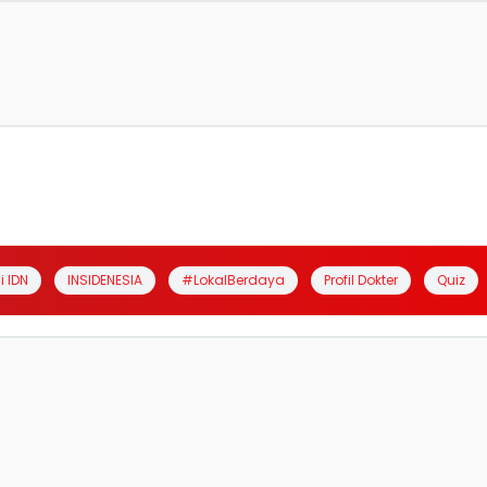
i IDN
INSIDENESIA
#LokalBerdaya
Profil Dokter
Quiz