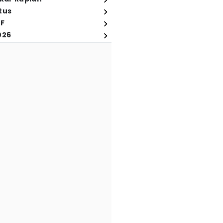
tus
FF
026