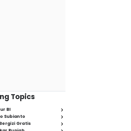
ng Topics
ur BI
o Subianto
ergizi Gratis
ukar Rupiah