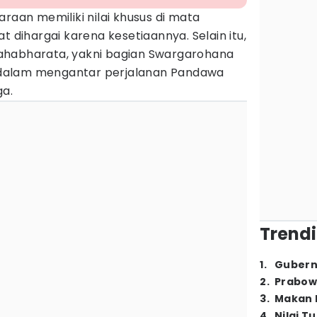
araan memiliki nilai khusus di mata
at dihargai karena kesetiaannya. Selain itu,
ahabharata, yakni bagian Swargarohana
at dalam mengantar perjalanan Pandawa
ga.
Trendi
1
.
Gubern
2
.
Prabow
3
.
Makan B
4
.
Nilai T