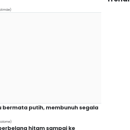
oplimäe)
abu bermata putih, membunuh segala
 Salome)
h berbelang hitam sampai ke