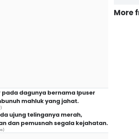
More 
ar pada dagunya bernama Ipuser
bunuh mahluk yang jahat.
y)
ada ujung telinganya merah,
n dan pemusnah segala kejahatan.
os)