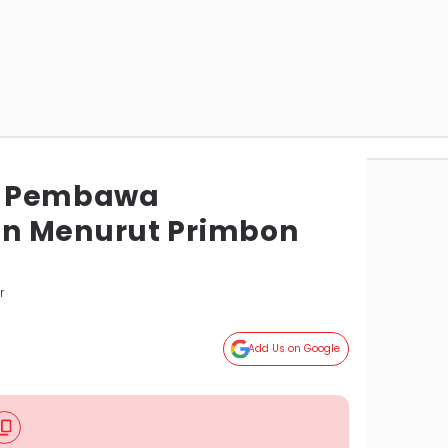
ng Pembawa
n Menurut Primbon
r
Add Us on Google