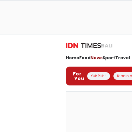
BALI
Home
Food
News
Sport
Travel
For
Yuk Pilih !
Iklanin d
You