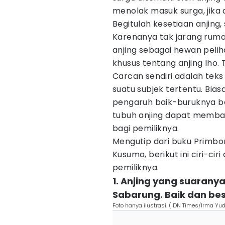
menolak masuk surga, jika a
Begitulah kesetiaan anjing,
Karenanya tak jarang ruma
anjing sebagai hewan pelih
khusus tentang anjing lho. 
Carcan sendiri adalah teks
suatu subjek tertentu. Bia
pengaruh baik-buruknya ba
tubuh anjing dapat membaw
bagi pemiliknya.
Mengutip dari buku Primbon
Kusuma, berikut ini ciri-c
pemiliknya.
1. Anjing yang suaran
Sabarung. Baik dan be
Foto hanya ilustrasi. (IDN Times/Irma Yud