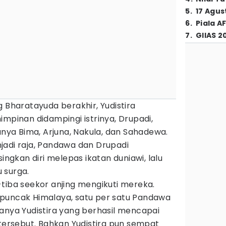
5
.
17 Agus
6
.
Piala A
7
.
GIIAS 2
g Bharatayuda berakhir, Yudistira
inan didampingi istrinya, Drupadi,
ya Bima, Arjuna, Nakula, dan Sahadewa.
jadi raja, Pandawa dan Drupadi
gkan diri melepas ikatan duniawi, lalu
 surga.
tiba seekor anjing mengikuti mereka.
puncak Himalaya, satu per satu Pandawa
anya Yudistira yang berhasil mencapai
 tersebut. Bahkan Yudistira pun sempat