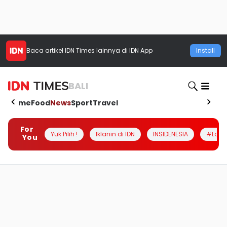
Baca artikel
IDN Times
lainnya di IDN App
Install
BALI
Home
Food
News
Sport
Travel
For
Yuk Pilih !
Iklanin di IDN
INSIDENESIA
#Loka
You