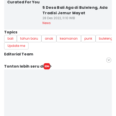
Curated For You
5 Desa Bali Aga di Buleleng, Ada
Tradisi Jemur Mayat
28 Des 2022, 11:10 WIB
News
Topics
bali
tahun baru
anak
keamanan
punk
buleleng
Update me
Editorial Team
Editor
Tonton lebih seru di
Ayu Afria Ulita Ermalia
Editor
Ni Ketut Sudiani