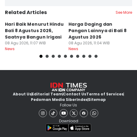
Related Articles
See More
Hari Baik Menurut Hindu
Harga Daging dan
P
Bali 8 Agustus 2026,
Pangan Lainnya di Bali 8
di
Saatnya Bangun Irigasi
Agustus 2026
B
08 Agu 2026, 11:07 WIB
08 Agu 2026, 11:04 WIB
08
News
News
Ne
About Us
Editorial Team
Contact Us
Terms of Services
Pedoman Media Siber
Index
Sitemap
Follow Us
Download