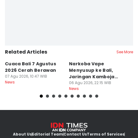
Ita Lismawati F Malau
Related Articles
See More
Cuaca Bali 7 Agustus
Narkoba Vape
P
2026 Cerah Berawan
Menyusup ke Bali,
P
07 Agu 2026, 10:47 WIB
Jaringan Kamboja
P
News
Terbongkar
06 Agu 2026, 22:15 WIB
06
News
Ne
About Us
Editorial Team
Contact Us
Terms of Services