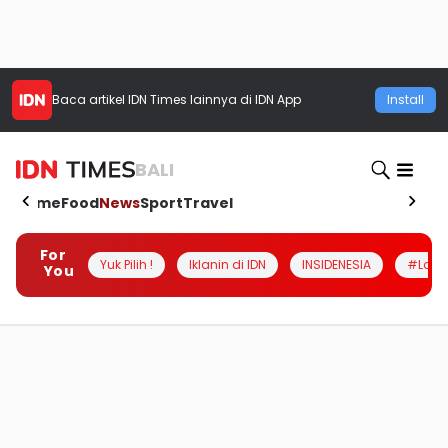
Baca artikel
IDN Times
lainnya di IDN App
Install
BALI
Home
Food
News
Sport
Travel
For
Yuk Pilih !
Iklanin di IDN
INSIDENESIA
#Loka
You