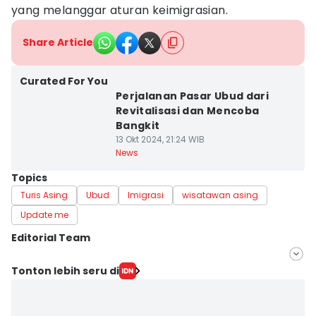
yang melanggar aturan keimigrasian.
Share Article
Curated For You
Perjalanan Pasar Ubud dari
Revitalisasi dan Mencoba
Bangkit
13 Okt 2024, 21:24 WIB
News
Topics
Turis Asing
Ubud
Imigrasi
wisatawan asing
Update me
Editorial Team
Editor
Tonton lebih seru di
Ayu Afria Ulita Ermalia
Editor