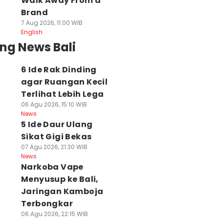
Walk Away From a
Brand
rone Misterius
HPV Bisa
Cuaca Bali 7
7 Aug 2026, 11:00 WIB
erbang Malam
Menyerang Laki-
Agustus 2026
English
ari Resahkan
Laki, 2.893 Siswa
Cerah Berawan
ng News Bali
eternak di Marga
SD di Klungkung
07 Agu 2026, 10:47 WIB
News
abanan
Divaksin
6 Ide Rak Dinding
 Agu 2026, 17:20 WIB
07 Agu 2026, 13:22 WIB
ws
News
agar Ruangan Kecil
Terlihat Lebih Lega
06 Agu 2026, 15:10 WIB
News
5 Ide Daur Ulang
Sikat Gigi Bekas
07 Agu 2026, 21:30 WIB
News
Narkoba Vape
Menyusup ke Bali,
Jaringan Kamboja
Terbongkar
06 Agu 2026, 22:15 WIB