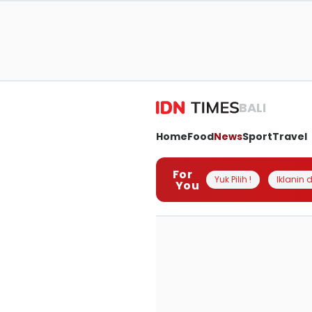
BALI
Home
Food
News
Sport
Travel
For
Yuk Pilih !
Iklanin d
You