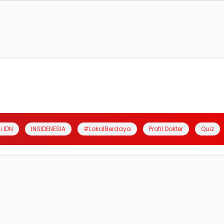
i IDN
INSIDENESIA
#LokalBerdaya
Profil Dokter
Quiz