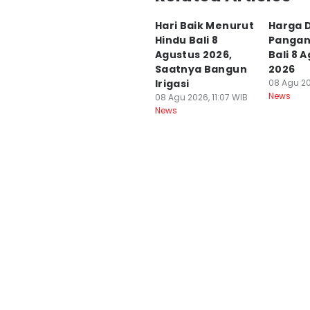
Ayu Afria Ulita Ermalia
Hari Baik Menurut
Harga 
Editor
Hindu Bali 8
Pangan 
Irma Yudistirani
Agustus 2026,
Bali 8 
Saatnya Bangun
2026
Irigasi
08 Agu 20
News
08 Agu 2026, 11:07 WIB
News