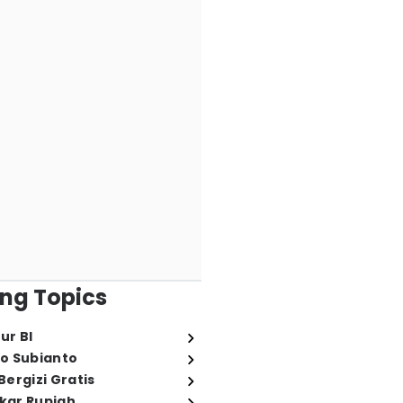
ng Topics
ur BI
o Subianto
ergizi Gratis
ukar Rupiah