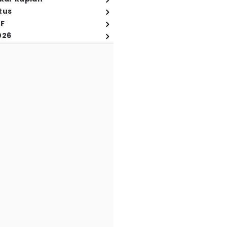
tus
FF
026