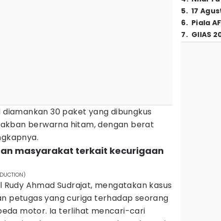
5
.
17 Agus
6
.
Piala A
7
.
GIIAS 2
il diamankan 30 paket yang dibungkus
t lakban berwarna hitam, dengan berat
ungkapnya.
ran masyarakat terkait kecurigaan
RODUCTION)
pol Rudy Ahmad Sudrajat, mengatakan kasus
an petugas yang curiga terhadap seorang
epeda motor. Ia terlihat mencari-cari