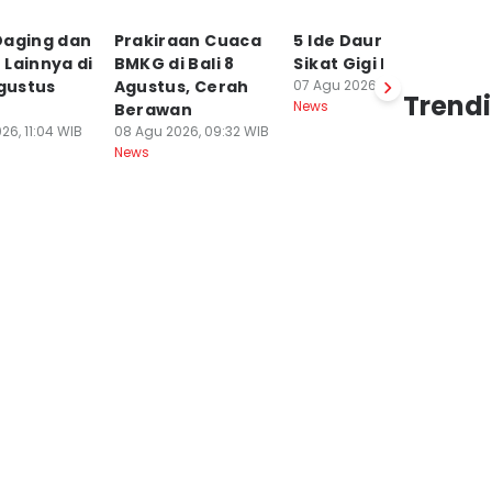
Daging dan
Prakiraan Cuaca
5 Ide Daur Ulang
D
Lainnya di
BMKG di Bali 8
Sikat Gigi Bekas
T
Agustus
Agustus, Cerah
07 Agu 2026, 21:30 WIB
H
Trendi
News
Berawan
P
26, 11:04 WIB
08 Agu 2026, 09:32 WIB
T
News
07
Ne