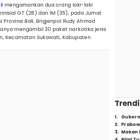
li
mengamankan dua orang laki-laki
nisial GT (28) dan IM (35), pada Jumat
N Provinsi Bali, Brigjenpol Rudy Ahmad
uanya mengambil 30 paket narkotika jenis
an, Kecamatan Sukawati, Kabupaten
Trendi
1
.
Gubern
2
.
Prabow
3
.
Makan B
4
.
Nilai T