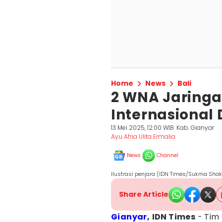
Home
News
Bali
2 WNA Jaring
Internasional 
13 Mei 2025, 12:00 WIB
Kab. Gianyar
Ayu Afria Ulita Ermalia
News
Channel
Ilustrasi penjara (IDN Times/Sukma Shak
Share Article
Gianyar
,
IDN Times
- Tim