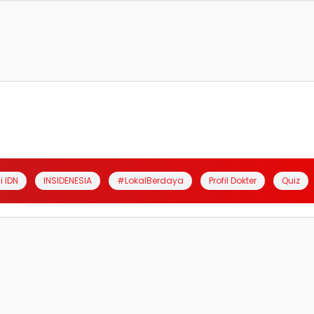
i IDN
INSIDENESIA
#LokalBerdaya
Profil Dokter
Quiz