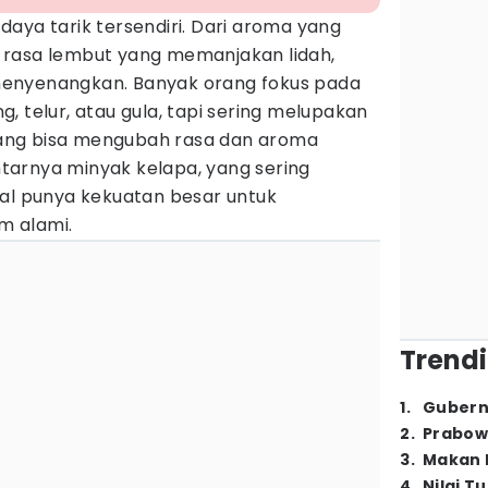
aya tarik tersendiri. Dari aroma yang
 rasa lembut yang memanjakan lidah,
enyenangkan. Banyak orang fokus pada
, telur, atau gula, tapi sering melupakan
ang bisa mengubah rasa dan aroma
antarnya minyak kelapa, yang sering
hal punya kekuatan besar untuk
m alami.
Trendi
1
.
Gubern
2
.
Prabow
3
.
Makan B
4
.
Nilai T