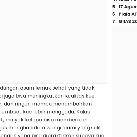
5
.
17 Agus
6
.
Piala A
7
.
GIIAS 2
ndungan asam lemak sehat yang tidak
i juga bisa meningkatkan kualitas kue.
ar, dan ringan mampu menambahkan
membuat kue lebih menggoda. Kalau
t, minyak kelapa bisa memberikan
igus menghadirkan wangi alami yang sulit
s menarik yang bisa dipraktikkan supaya kue