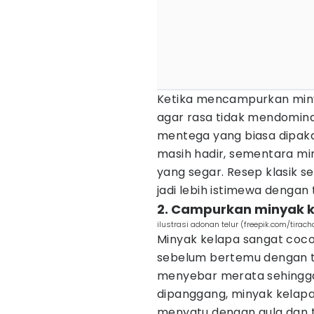
Ketika mencampurkan miny
agar rasa tidak mendomina
mentega yang biasa dipaka
masih hadir, sementara m
yang segar. Resep klasik s
jadi lebih istimewa dengan tr
2. Campurkan minyak 
ilustrasi adonan telur (freepik.com/tirach
Minyak kelapa sangat coc
sebelum bertemu dengan t
menyebar merata sehingga
dipanggang, minyak kelap
menyatu dengan gula dan te