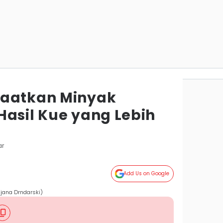
faatkan Minyak
Hasil Kue yang Lebih
ar
Add Us on Google
ijana Drndarski)