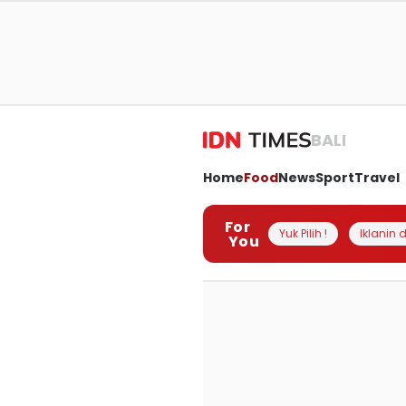
BALI
Home
Food
News
Sport
Travel
For
Yuk Pilih !
Iklanin d
You