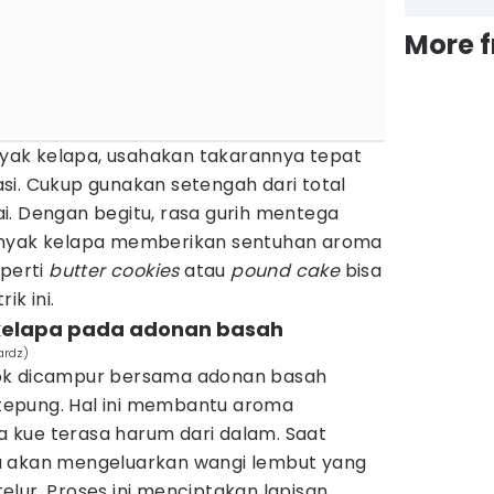
More 
ak kelapa, usahakan takarannya tepat
si. Cukup gunakan setengah dari total
i. Dengan begitu, rasa gurih mentega
inyak kelapa memberikan sentuhan aroma
eperti
butter cookies
atau
pound cake
bisa
ik ini.
kelapa pada adonan basah
ardz)
ok dicampur bersama adonan basah
epung. Hal ini membantu aroma
 kue terasa harum dari dalam. Saat
a akan mengeluarkan wangi lembut yang
lur. Proses ini menciptakan lapisan