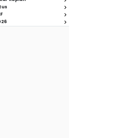
tus
FF
026