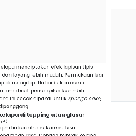
kelapa menciptakan efek lapisan tipis
dari loyang lebih mudah. Permukaan luar
ampak mengilap. Hal ini bukan cuma
a membuat penampilan kue lebih
na ini cocok dipakai untuk
sponge cake
,
 dipanggang.
elapa di topping atau glasur
epik)
i perhatian utama karena bisa
enambah rasa. Dengan minyak kelapa,