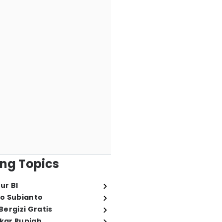
ng Topics
ur BI
o Subianto
ergizi Gratis
ukar Rupiah