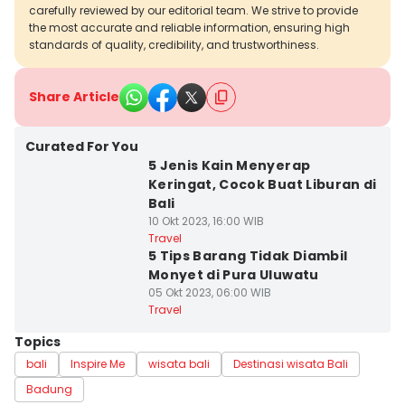
carefully reviewed by our editorial team. We strive to provide
the most accurate and reliable information, ensuring high
standards of quality, credibility, and trustworthiness.
Share Article
Curated For You
5 Jenis Kain Menyerap
Keringat, Cocok Buat Liburan di
Bali
10 Okt 2023, 16:00 WIB
Travel
5 Tips Barang Tidak Diambil
Monyet di Pura Uluwatu
05 Okt 2023, 06:00 WIB
Travel
Topics
bali
Inspire Me
wisata bali
Destinasi wisata Bali
Badung