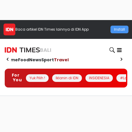
Baca artikel
IDN Times
lainnya di IDN App
Install
BALI
Home
Food
News
Sport
Travel
For
Yuk Pilih !
Iklanin di IDN
INSIDENESIA
#Loka
You