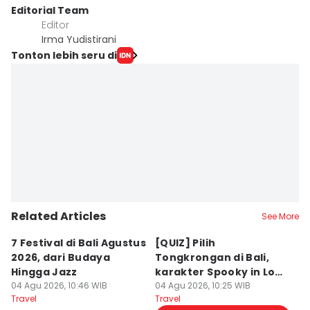
Editorial Team
Editor
Irma Yudistirani
Tonton lebih seru di
Related Articles
See More
7 Festival di Bali Agustus
[QUIZ] Pilih
R
2026, dari Budaya
Tongkrongan di Bali,
U
Hingga Jazz
karakter Spooky in Love
d
04 Agu 2026, 10:46 WIB
Ini Mirip Kamu
04 Agu 2026, 10:25 WIB
y
03
Travel
Travel
Tr