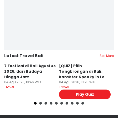
Latest Travel Bali
See More
7 Festival di Bali Agustus
[QUIZ] Pilih
R
2026, dari Budaya
Tongkrongan di Bali,
U
Hingga Jazz
karakter Spooky in Love
d
04 Agu 2026, 10:46 WIB
Ini Mirip Kamu
04 Agu 2026, 10:25 WIB
y
03
Travel
Travel
Tr
Play Quiz