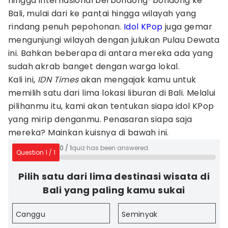
hingga internasional berbondong-bondong ke
Bali, mulai dari ke pantai hingga wilayah yang
rindang penuh pepohonan.
Idol KPop
juga gemar
mengunjungi wilayah dengan julukan Pulau Dewata
ini. Bahkan beberapa di antara mereka ada yang
sudah akrab banget dengan warga lokal.
Kali ini,
IDN Times
akan mengajak kamu untuk
memilih satu dari lima lokasi liburan di Bali. Melalui
pilihanmu itu, kami akan tentukan siapa idol KPop
yang mirip denganmu. Penasaran siapa saja
mereka? Mainkan kuisnya di bawah ini.
0
/
1
quiz has been answered.
Question
1
/
1
Pilih satu dari lima destinasi wisata di
Bali yang paling kamu sukai
Canggu
Seminyak