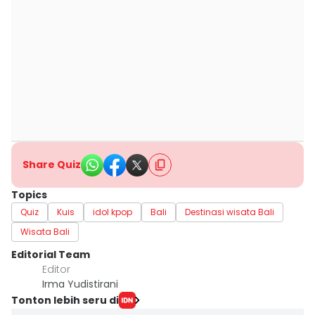
Share Quiz
Topics
Quiz
Kuis
idol kpop
Bali
Destinasi wisata Bali
Wisata Bali
Editorial Team
Editor
Irma Yudistirani
Tonton lebih seru di