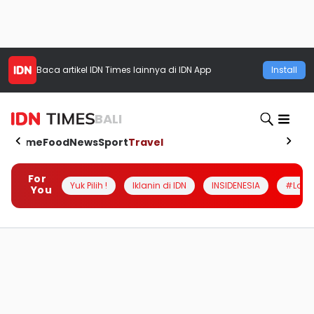
Baca artikel
IDN Times
lainnya di IDN App
Install
BALI
Home
Food
News
Sport
Travel
For
Yuk Pilih !
Iklanin di IDN
INSIDENESIA
#Loka
You