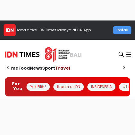
Baca artikel
IDN Times
lainnya di IDN App
Install
BALI
Home
Food
News
Sport
Travel
For
Yuk Pilih !
Iklanin di IDN
INSIDENESIA
#Loka
You