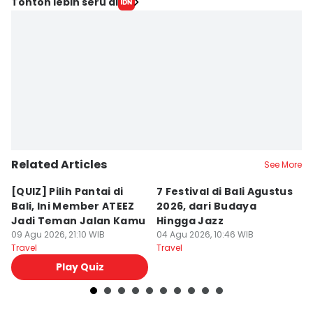
Tonton lebih seru di
Related Articles
See More
[QUIZ] Pilih Pantai di
7 Festival di Bali Agustus
[Q
Bali, Ini Member ATEEZ
2026, dari Budaya
T
Jadi Teman Jalan Kamu
Hingga Jazz
k
09 Agu 2026, 21:10 WIB
04 Agu 2026, 10:46 WIB
In
04
Travel
Travel
Tr
Play Quiz