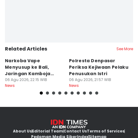
Related Articles
See More
Narkoba Vape
Polresta Denpasar
4
Menyusup ke Bali,
Periksa Kejiwaan Pelaku
T
Jaringan Kamboja
Penusukan Istri
d
Terbongkar
06 Agu 2026, 22:15 WIB
06 Agu 2026, 21:57 WIB
06
News
News
Ne
About Us
Editorial Team
Contact Us
Terms of Services
Pedoman Media Siber
Index
Sitemap