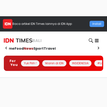
Baca artikel
IDN Times
lainnya di IDN App
Install
BALI
Home
Food
News
Sport
Travel
For
Yuk Pilih !
Iklanin di IDN
INSIDENESIA
#Loka
You