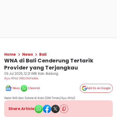
Home
News
Bali
WNA di Bali Cenderung Tertarik
Provider yang Terjangkau
09 Jul 2025, 12:21 WIB
Kab. Badung
Ayu Afria Ulita Ermalia
News
Channel
Add Us on Google
Gerai IM3 dan 3store di Kuta (IDN Times/Ayu Afria)
Share Article