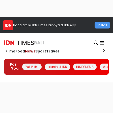
Baca artikel
IDN Times
lainnya di IDN App
Install
BALI
Home
Food
News
Sport
Travel
For
Yuk Pilih !
Iklanin di IDN
INSIDENESIA
#Loka
You