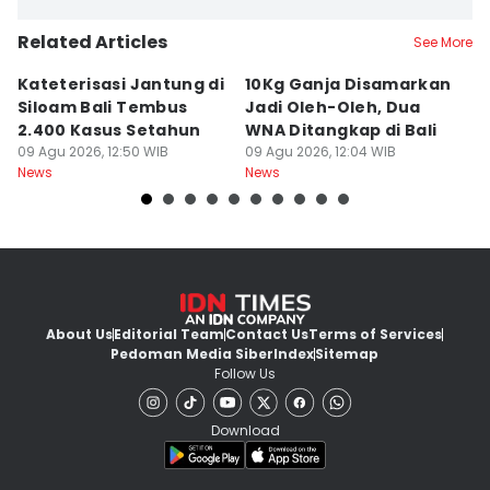
Related Articles
See More
Kateterisasi Jantung di
10Kg Ganja Disamarkan
B
Siloam Bali Tembus
Jadi Oleh-Oleh, Dua
P
2.400 Kasus Setahun
WNA Ditangkap di Bali
G
09 Agu 2026, 12:50 WIB
09 Agu 2026, 12:04 WIB
Ba
09
News
News
Ne
About Us
Editorial Team
Contact Us
Terms of Services
Pedoman Media Siber
Index
Sitemap
Follow Us
Download