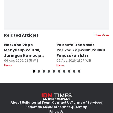
Related Articles
See More
Narkoba Vape
Polresta Denpasar
4
Menyusup ke Bali,
Periksa Kejiwaan Pelaku
T
Jaringan Kamboja
Penusukan Istri
d
Terbongkar
06 Agu 2026, 22:15 WIB
06 Agu 2026, 21:57 WIB
06
News
News
Ne
About Us
Editorial Team
Contact Us
Terms of Services
Pedoman Media Siber
Index
Sitemap
Follow Us