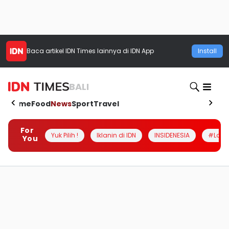
Baca artikel
IDN Times
lainnya di IDN App
Install
BALI
Home
Food
News
Sport
Travel
For
Yuk Pilih !
Iklanin di IDN
INSIDENESIA
#Loka
You