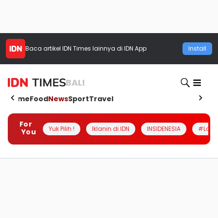
Baca artikel
IDN Times
lainnya di IDN App
Install
BALI
Home
Food
News
Sport
Travel
For
Yuk Pilih !
Iklanin di IDN
INSIDENESIA
#Loka
You