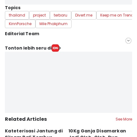
Topics
thailand
project
terbaru
Divert me
Keep me on Trend
KinnPorsche
Mile Phakphum
Editorial Team
Editor
Tonton lebih seru di
Ni Ketut Wira Sanjiwani
Editor
Ni Ketut Sudiani
Related Articles
See More
Kateterisasi Jantung di
10Kg Ganja Disamarkan
B