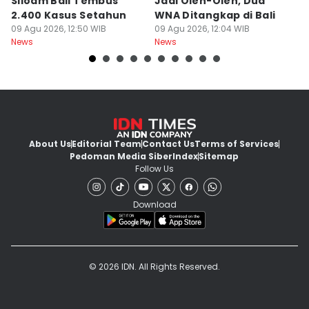
Siloam Bali Tembus
Jadi Oleh-Oleh, Dua
P
2.400 Kasus Setahun
WNA Ditangkap di Bali
G
09 Agu 2026, 12:50 WIB
09 Agu 2026, 12:04 WIB
Ba
09
News
News
Ne
About Us
Editorial Team
Contact Us
Terms of Services
Pedoman Media Siber
Index
Sitemap
Follow Us
Download
© 2026 IDN. All Rights Reserved.