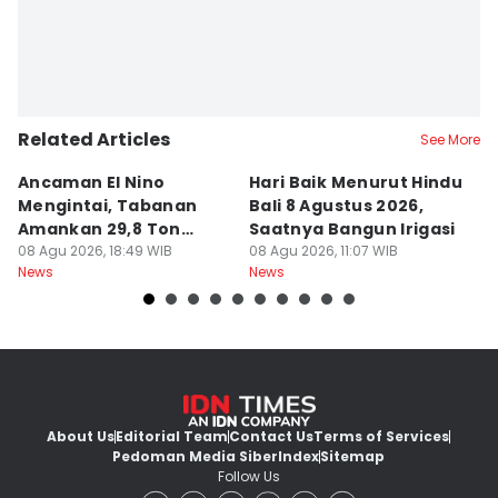
Related Articles
See More
Ancaman El Nino
Hari Baik Menurut Hindu
H
Mengintai, Tabanan
Bali 8 Agustus 2026,
Pa
Amankan 29,8 Ton
Saatnya Bangun Irigasi
A
Beras
08 Agu 2026, 18:49 WIB
08 Agu 2026, 11:07 WIB
08
News
News
Ne
About Us
Editorial Team
Contact Us
Terms of Services
Pedoman Media Siber
Index
Sitemap
Follow Us