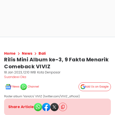
Home
News
Bali
Rilis Mini Album ke-3, 9 Fakta Menarik
Comeback VIVIZ
18 Jan 2023, 12:10 WIB
Kota Denpasar
Suandewi Oka
News
Channel
Add Us on Google
Poster album 'VarioUs' VIVIZ (twitter.com/VIVIZ_official)
Share Article