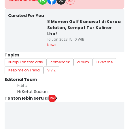
Curated For You
8 Momen Gulf Kanawut di Korea
Selatan, Sempet Tur Kuliner
Lho!
16 Jan 2023, 15:10 WIB
News
Topics
kumpulan foto artis
comeback
album
Divert me
Keep me on Trend
VIVIZ
Editorial Team
Editor
Ni Ketut Sudiani
Tonton lebih seru di