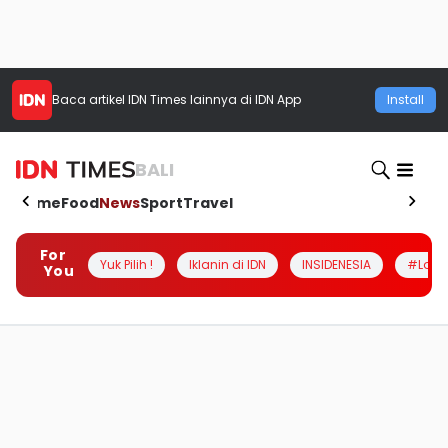
Baca artikel
IDN Times
lainnya di IDN App
Install
BALI
Home
Food
News
Sport
Travel
For
Yuk Pilih !
Iklanin di IDN
INSIDENESIA
#Loka
You