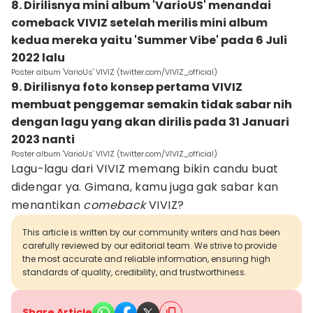
8. Dirilisnya mini album 'VarioUS' menandai
comeback VIVIZ setelah merilis mini album
kedua mereka yaitu 'Summer Vibe' pada 6 Juli
2022 lalu
Poster album 'VarioUs' VIVIZ (twitter.com/VIVIZ_official)
9. Dirilisnya foto konsep pertama VIVIZ
membuat penggemar semakin tidak sabar nih
dengan lagu yang akan dirilis pada 31 Januari
2023 nanti
Poster album 'VarioUs' VIVIZ (twitter.com/VIVIZ_official)
Lagu-lagu dari VIVIZ memang bikin candu buat
didengar ya. Gimana, kamu juga gak sabar kan
menantikan
comeback
VIVIZ?
This article is written by our community writers and has been
carefully reviewed by our editorial team. We strive to provide
the most accurate and reliable information, ensuring high
standards of quality, credibility, and trustworthiness.
Share Article