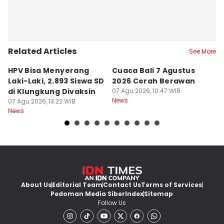
Related Articles
See More
HPV Bisa Menyerang
Cuaca Bali 7 Agustus
N
Laki-Laki, 2.893 Siswa SD
2026 Cerah Berawan
M
di Klungkung Divaksin
07 Agu 2026, 10:47 WIB
J
News
07 Agu 2026, 13:22 WIB
T
06
News
Ne
About Us
Editorial Team
Contact Us
Terms of Services
Pedoman Media Siber
Index
Sitemap
Follow Us