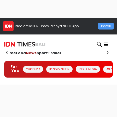
Baca artikel
IDN Times
lainnya di IDN App
Install
BALI
Home
Food
News
Sport
Travel
For
Yuk Pilih !
Iklanin di IDN
INSIDENESIA
#Loka
You