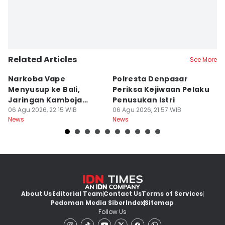
Related Articles
See More
Narkoba Vape
Polresta Denpasar
4
Menyusup ke Bali,
Periksa Kejiwaan Pelaku
T
Jaringan Kamboja
Penusukan Istri
d
Terbongkar
06 Agu 2026, 22:15 WIB
06 Agu 2026, 21:57 WIB
06
News
News
Ne
About Us
Editorial Team
Contact Us
Terms of Services
Pedoman Media Siber
Index
Sitemap
Follow Us