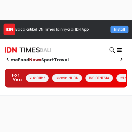
Baca artikel
IDN Times
lainnya di IDN App
Install
BALI
Home
Food
News
Sport
Travel
For
Yuk Pilih !
Iklanin di IDN
INSIDENESIA
#Loka
You