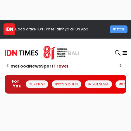
Baca artikel
IDN Times
lainnya di IDN App
Install
BALI
Home
Food
News
Sport
Travel
For
Yuk Pilih !
Iklanin di IDN
INSIDENESIA
#Loka
You