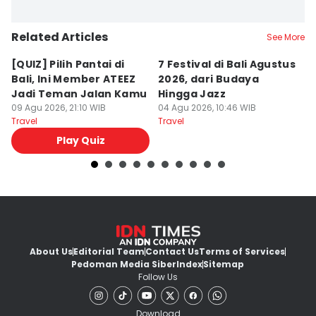
Related Articles
See More
[QUIZ] Pilih Pantai di
7 Festival di Bali Agustus
[Q
Bali, Ini Member ATEEZ
2026, dari Budaya
T
Jadi Teman Jalan Kamu
Hingga Jazz
k
09 Agu 2026, 21:10 WIB
04 Agu 2026, 10:46 WIB
In
04
Travel
Travel
Tr
Play Quiz
About Us
Editorial Team
Contact Us
Terms of Services
Pedoman Media Siber
Index
Sitemap
Follow Us
Download