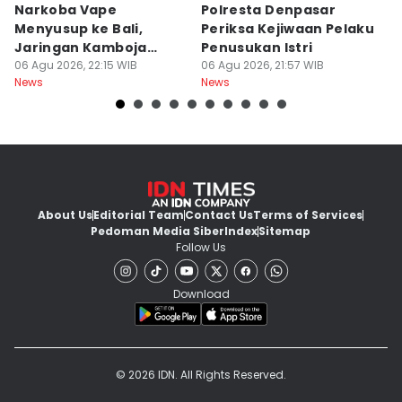
Narkoba Vape
Polresta Denpasar
4
Menyusup ke Bali,
Periksa Kejiwaan Pelaku
T
Jaringan Kamboja
Penusukan Istri
d
Terbongkar
06 Agu 2026, 22:15 WIB
06 Agu 2026, 21:57 WIB
06
News
News
Ne
About Us
Editorial Team
Contact Us
Terms of Services
Pedoman Media Siber
Index
Sitemap
Follow Us
Download
© 2026 IDN. All Rights Reserved.