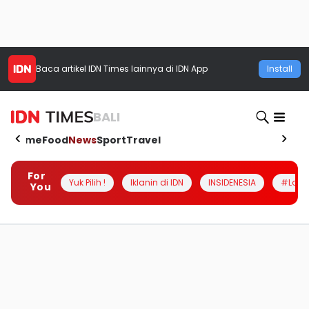
Baca artikel
IDN Times
lainnya di IDN App
Install
BALI
Home
Food
News
Sport
Travel
For
Yuk Pilih !
Iklanin di IDN
INSIDENESIA
#Loka
You