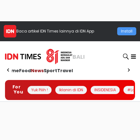
Baca artikel
IDN Times
lainnya di IDN App
Install
BALI
Home
Food
News
Sport
Travel
For
Yuk Pilih !
Iklanin di IDN
INSIDENESIA
#Loka
You