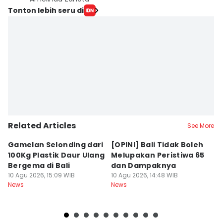
Tonton lebih seru di
Related Articles
See More
Gamelan Selonding dari
[OPINI] Bali Tidak Boleh
[
100Kg Plastik Daur Ulang
Melupakan Peristiwa 65
Fa
Bergema di Bali
dan Dampaknya
M
10 Agu 2026, 15:09 WIB
10 Agu 2026, 14:48 WIB
10
News
News
Ne