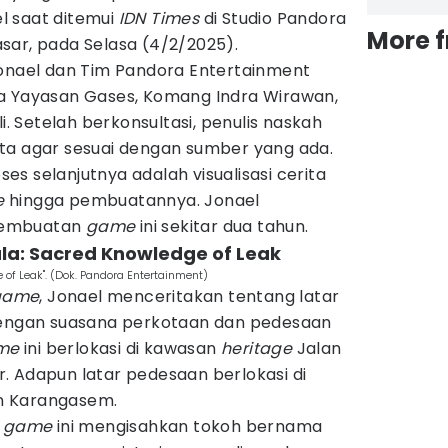
el saat ditemui
IDN Times
di Studio Pandora
More 
sar, pada Selasa (4/2/2025).
Jonael dan Tim Pandora Entertainment
a Yayasan Gases, Komang Indra Wirawan,
li. Setelah berkonsultasi, penulis naskah
ita agar sesuai dengan sumber yang ada.
oses selanjutnya adalah visualisasi cerita
e
hingga pembuatannya. Jonael
pembuatan
game
ini sekitar dua tahun.
la: Sacred Knowledge of Leak
 of Leak". (Dok. Pandora Entertainment)
game
, Jonael menceritakan tentang latar
 dengan suasana perkotaan dan pedesaan
me
ini berlokasi di kawasan
heritage
Jalan
. Adapun latar pedesaan berlokasi di
n Karangasem.
,
game
ini mengisahkan tokoh bernama