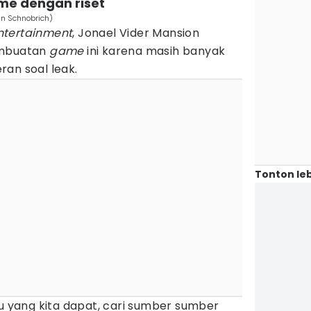
me dengan riset
hn Schnobrich)
ntertainment
, Jonael Vider Mansion
embuatan
game
ini karena masih banyak
an soal leak.
Tonton leb
tu yang kita dapat, cari sumber sumber