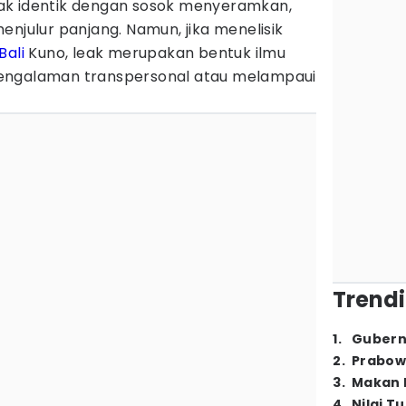
ak identik dengan sosok menyeramkan,
enjulur panjang. Namun, jika menelisik
Bali
Kuno, leak merupakan bentuk ilmu
engalaman transpersonal atau melampaui
Trendi
1
.
Gubern
2
.
Prabow
3
.
Makan B
4
.
Nilai T