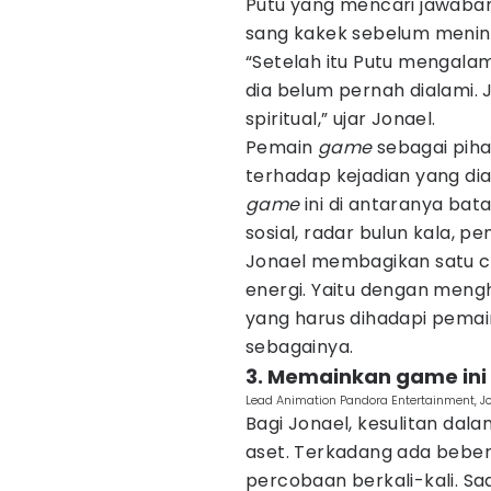
Putu yang mencari jawaban
sang kakek sebelum menin
“Setelah itu Putu mengala
dia belum pernah dialami. J
spiritual,” ujar Jonael.
Pemain
game
sebagai piha
terhadap kejadian yang dia
game
ini di antaranya bat
sosial, radar bulun kala, 
Jonael membagikan satu c
energi. Yaitu dengan men
yang harus dihadapi pemain
sebagainya.
3. Memainkan game ini
Lead Animation Pandora Entertainment, J
Bagi Jonael, kesulitan d
aset. Terkadang ada beb
percobaan berkali-kali. Sa