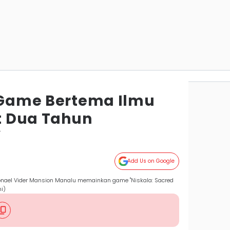
k Game Bertema Ilmu
et Dua Tahun
r
Add Us on Google
Jonael Vider Mansion Manalu memainkan game "Niskala: Sacred
i)