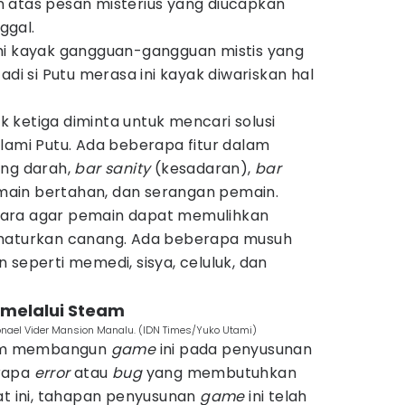
 atas pesan misterius yang diucapkan
ggal.
mi kayak gangguan-gangguan mistis yang
adi si Putu merasa ini kayak diwariskan hal
k ketiga diminta untuk mencari solusi
lami Putu. Ada beberapa fitur dalam
ang darah,
bar sanity
(kesadaran),
bar
pemain bertahan, dan serangan pemain.
ara agar pemain dapat memulihkan
ghaturkan canang. Ada beberapa musuh
 seperti memedi, sisya, celuluk, dan
 melalui Steam
onael Vider Mansion Manalu. (IDN Times/Yuko Utami)
alam membangun
game
ini pada penyusunan
erapa
error
atau
bug
yang membutuhkan
at ini, tahapan penyusunan
game
ini telah