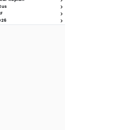
tus
FF
026