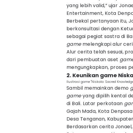
yang lebih valid,” ujar Jona
Entertainment, Kota Denpa
Berbekal pertanyaan itu, 
berkonsultasi dengan Ketu
sebagai pegiat sastra di Ba
game
melengkapi alur cer
Alur cerita telah sesuai, pr
dari pembuatan aset
gam
mengungkapkan, proses 
2. Keunikan game Niska
Ilustrasi game "Niskala: Sacred Knowledge
Sambil memainkan demo
game
yang dipilih kental
di Bali. Latar perkotaan
ga
Gajah Mada, Kota Denpasar
Desa Tenganan, Kabupate
Berdasarkan cerita Jonael