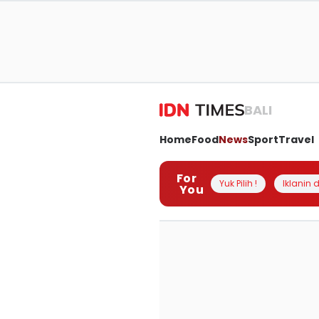
BALI
Home
Food
News
Sport
Travel
For
Yuk Pilih !
Iklanin d
You