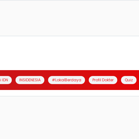
i IDN
INSIDENESIA
#LokalBerdaya
Profil Dokter
Quiz