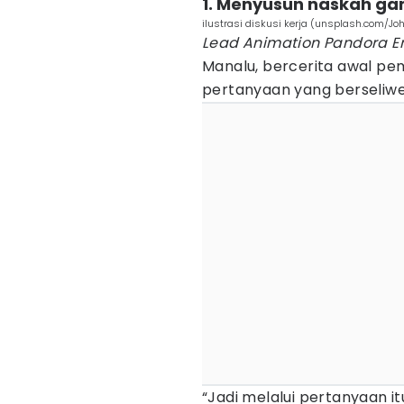
1. Menyusun naskah ga
ilustrasi diskusi kerja (unsplash.com/Jo
Lead Animation Pandora E
Manalu, bercerita awal p
pertanyaan yang berseliwer
“Jadi melalui pertanyaan i