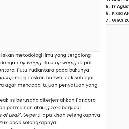
5
.
17 Agus
6
.
Piala A
7
.
GIIAS 2
liskan metodologi ilmu yang tergolong
t dengan
aji wegig
. Ilmu
aji wegig
dapat
entara, Putu Yudiantara pada bukunya
Ngucap
menjelaskan bahwa leak sebagai
ya agar mencapai tujuan penyatuan yang
eak ini berusaha diterjemahkan Pandora
uah permainan atau
game
berjudul
 of Leak
". Seperti, apa kisah selengkapnya
 Yuk baca selengkapnya.