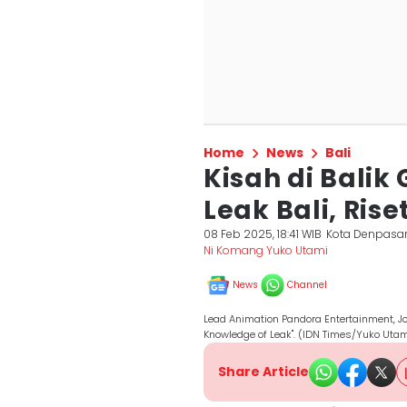
Home
News
Bali
Kisah di Bali
Leak Bali, Ris
08 Feb 2025, 18:41 WIB
Kota Denpasa
Ni Komang Yuko Utami
News
Channel
Lead Animation Pandora Entertainment, 
Knowledge of Leak". (IDN Times/Yuko Utam
Share Article