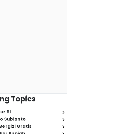
ng Topics
ur BI
o Subianto
ergizi Gratis
ukar Rupiah