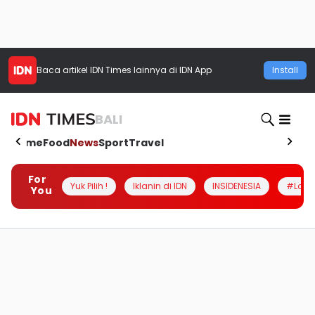
Baca artikel
IDN Times
lainnya di IDN App
Install
BALI
Home
Food
News
Sport
Travel
For
Yuk Pilih !
Iklanin di IDN
INSIDENESIA
#Loka
You