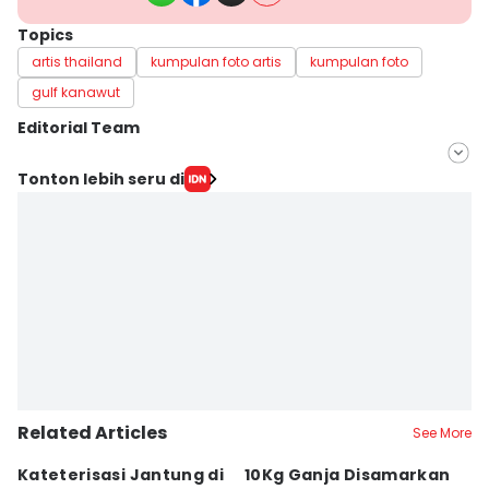
Topics
artis thailand
kumpulan foto artis
kumpulan foto
gulf kanawut
Editorial Team
Editor
Tonton lebih seru di
Irma Yudistirani
Editor
Ni Ketut Wira Sanjiwani
Related Articles
See More
Kateterisasi Jantung di
10Kg Ganja Disamarkan
B