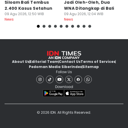
Siloam Bali Tembus
Jadi Oleh-Oleh, Dua
P
2.400 Kasus Setahun
WNA Ditangkap di Bali
G
09 Agu 2026, 12:50 WIB
09 Agu 2026, 12:04 WIB
Ba
09
News
News
Ne
About Us
Editorial Team
Contact Us
Terms of Services
Pedoman Media Siber
Index
Sitemap
Follow Us
Download
© 2026 IDN. All Rights Reserved.