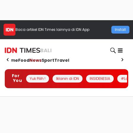
Baca artikel
IDN Times
lainnya di IDN App
Install
BALI
Home
Food
News
Sport
Travel
For
Yuk Pilih !
Iklanin di IDN
INSIDENESIA
#Loka
You