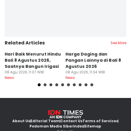
Related Articles
See More
Hari Baik Menurut Hindu
Harga Daging dan
P
Bali 8 Agustus 2026,
Pangan Lainnya di Bali 8
di
Saatnya Bangun Irigasi
Agustus 2026
B
08 Agu 2026, 11:07 WIB
08 Agu 2026, 11:04 WIB
08
News
News
Ne
About Us
Editorial Team
Contact Us
Terms of Services
Pedoman Media Siber
Index
Sitemap