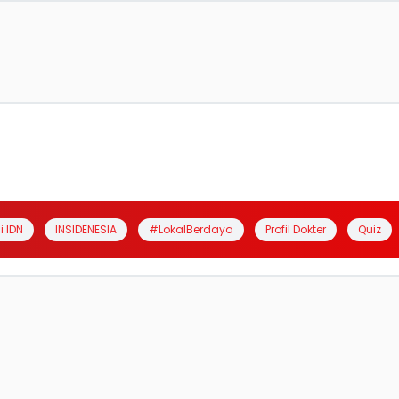
i IDN
INSIDENESIA
#LokalBerdaya
Profil Dokter
Quiz