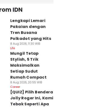
from IDN
Lengkapi Lemari
Ide Daur Ulang
Pakaian dengan
Drone Misterius
HPV Bisa
kat Gigi Bekas
Terbang Malam
Menyerang Laki-
Tren Busana
 Agu 2026, 21:30 WIB
Hari Resahkan
Laki, 2.893 Siswa
Polkadot yang Hits
ws
Peternak di Marga
SD di Klungkung
8 Aug 2026, 11:30 WIB
Tabanan
Divaksin
Life
07 Agu 2026, 17:20 WIB
07 Agu 2026, 13:22 WIB
Mungil Tetap
News
News
Stylish, 5 Trik
Maksimalkan
Setiap Sudut
Rumah Compact
8 Aug 2026, 20:55 WIB
Career
[QUIZ] Pilih Bendera
Jolly Roger Ini, Kami
Tebak Seperti Apa