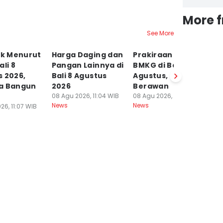
More 
See More
ik Menurut
Harga Daging dan
Prakiraan Cuaca
5 
ali 8
Pangan Lainnya di
BMKG di Bali 8
Si
 2026,
Bali 8 Agustus
Agustus, Cerah
07
Ne
a Bangun
2026
Berawan
08 Agu 2026, 11:04 WIB
08 Agu 2026, 09:32 WIB
News
News
26, 11:07 WIB