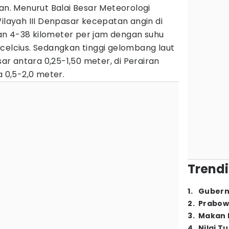
an. Menurut Balai Besar Meteorologi
Wilayah III Denpasar kecepatan angin di
aran 4-38 kilometer per jam dengan suhu
celcius. Sedangkan tinggi gelombang laut
sar antara 0,25-1,50 meter, di Perairan
a 0,5-2,0 meter.
Trendi
1
.
Gubern
2
.
Prabow
3
.
Makan B
4
.
Nilai T