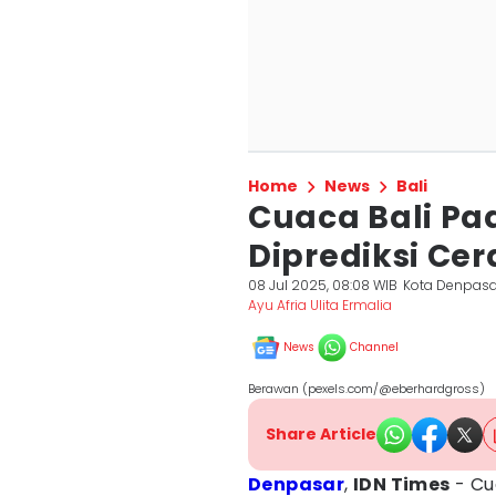
Home
News
Bali
Cuaca Bali Pad
Diprediksi Ce
08 Jul 2025, 08:08 WIB
Kota Denpasa
Ayu Afria Ulita Ermalia
News
Channel
Berawan (pexels.com/@eberhardgross)
Share Article
Denpasar
,
IDN Times
- Cu