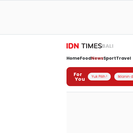
BALI
Home
Food
News
Sport
Travel
For
Yuk Pilih !
Iklanin d
You