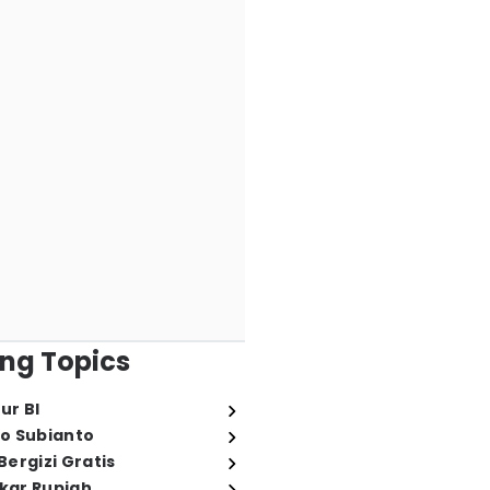
ng Topics
ur BI
o Subianto
ergizi Gratis
ukar Rupiah