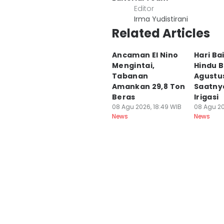
Editor
Irma Yudistirani
Related Articles
Ancaman El Nino
Hari Ba
Mengintai,
Hindu B
Tabanan
Agustus
Amankan 29,8 Ton
Saatny
Beras
Irigasi
08 Agu 2026, 18:49 WIB
08 Agu 20
News
News