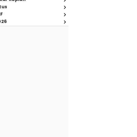
tus
FF
026