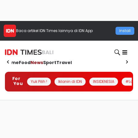
Baca artikel
IDN Times
lainnya di IDN App
Install
BALI
Home
Food
News
Sport
Travel
For
Yuk Pilih !
Iklanin di IDN
INSIDENESIA
#Loka
You