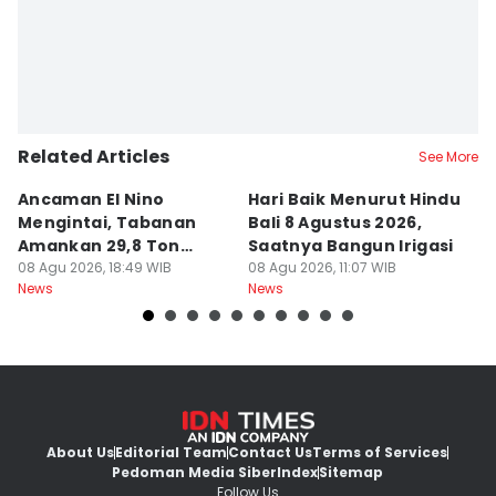
Related Articles
See More
Ancaman El Nino
Hari Baik Menurut Hindu
H
Mengintai, Tabanan
Bali 8 Agustus 2026,
Pa
Amankan 29,8 Ton
Saatnya Bangun Irigasi
A
Beras
08 Agu 2026, 18:49 WIB
08 Agu 2026, 11:07 WIB
08
News
News
Ne
About Us
Editorial Team
Contact Us
Terms of Services
Pedoman Media Siber
Index
Sitemap
Follow Us