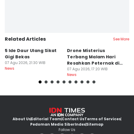
Related Articles
See More
5 Ide Daur Ulang Sikat
Drone Misterius
H
Gigi Bekas
Terbang Malam Hari
La
07 Agu 2026, 21:30 WIB
Resahkan Peternak di
d
News
Marga Tabanan
07 Agu 2026, 17:20 WIB
07
News
Ne
About Us
Editorial Team
Contact Us
Terms of Services
Pedoman Media Siber
Index
Sitemap
Follow Us