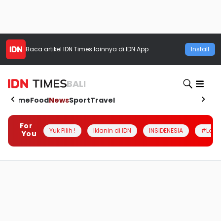
Baca artikel
IDN Times
lainnya di IDN App
Install
BALI
Home
Food
News
Sport
Travel
For
Yuk Pilih !
Iklanin di IDN
INSIDENESIA
#Loka
You